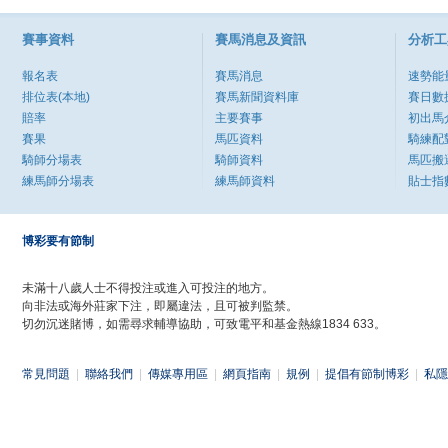
賽事資料
賽馬消息及資訊
分析工
報名表
賽馬消息
速勢能
排位表(本地)
賽馬新聞資料庫
賽日數
賠率
主要賽事
初出馬
賽果
馬匹資料
騎練配
騎師分場表
騎師資料
馬匹搬
練馬師分場表
練馬師資料
貼士指
博彩要有節制
未滿十八歲人士不得投注或進入可投注的地方。
向非法或海外莊家下注，即屬違法，且可被判監禁。
切勿沉迷賭博，如需尋求輔導協助，可致電平和基金熱線1834 633。
常見問題
|
聯絡我們
|
傳媒專用區
|
網頁指南
|
規例
|
提倡有節制博彩
|
私隱