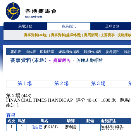
馬場活動
賽馬資訊
足球資訊
賽事資料(本地)
|
賽事資料(越洋轉播)
|
賽馬新聞
|
主要賽事
|
視聽播
報名表
排位表
即時賠率
練馬師分場表
騎師分場表
參考資料
統計
第 1 場
第 2 場
第 3 場
第 5 場 (443)
FINANCIAL TIMES HANDICAP 評分:40-16 1800 米 
組別 1
賽果
名次
馬號
馬名
騎師
配備
走勢評述
1
1
--
信自己
(BK181)
蘇利雲
無特別報告