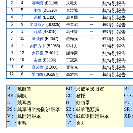
2
4
--
專利寶
(BJ108)
冼毅力
無特別報告
3
5
--
永德
(BG220)
查汝誠
無特別報告
4
2
--
易搏
(BE116)
馬素爾
無特別報告
5
9
--
出口商人
(BD025)
告東尼
無特別報告
6
3
--
翡翠
(BK018)
馬佳善
無特別報告
7
11
--
新飛俠
(BJ047)
嚴顯強
無特別報告
8
7
--
如日方中
(BJ086)
李格力
無特別報告
9
12
--
大四喜
(BH011)
謝偉豪
無特別報告
10
10
--
友達
(BJ106)
丁冠豪
無特別報告
11
6
--
寶必得
(BE068)
賈立克
無特別報告
12
8
--
愛自由
(BG297)
高雅志
無特別報告
B :
BO :
BL :
戴眼罩
只戴單邊眼罩
BK :
CC :
CO 
閘氈
喉托
E :
H :
P :
戴耳塞
戴頭罩
PS :
SB :
SR :
戴單邊半掩防沙眼罩
戴羊毛額箍
V :
VO :
XB 
戴開縫眼罩
戴單邊開縫眼罩
"2" :
"-" :
重戴
除去