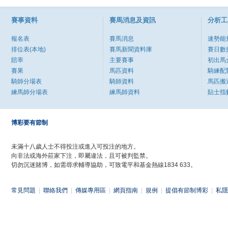
賽事資料
賽馬消息及資訊
分析工
報名表
賽馬消息
速勢能
排位表(本地)
賽馬新聞資料庫
賽日數
賠率
主要賽事
初出馬
賽果
馬匹資料
騎練配
騎師分場表
騎師資料
馬匹搬
練馬師分場表
練馬師資料
貼士指
博彩要有節制
未滿十八歲人士不得投注或進入可投注的地方。
向非法或海外莊家下注，即屬違法，且可被判監禁。
切勿沉迷賭博，如需尋求輔導協助，可致電平和基金熱線1834 633。
常見問題
|
聯絡我們
|
傳媒專用區
|
網頁指南
|
規例
|
提倡有節制博彩
|
私隱