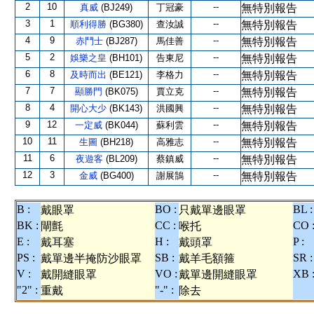
2
10
--
真威
(BJ249)
丁冠豪
無特別報告
3
1
--
順利得勝
(BG380)
查汝誠
無特別報告
4
9
--
赤鬥士
(BJ287)
馬佳善
無特別報告
5
2
--
娛樂之皇
(BH101)
告東尼
無特別報告
6
8
--
及時而出
(BE121)
李格力
無特別報告
7
7
--
顯勝門
(BK075)
賈立克
無特別報告
8
4
--
開心大少
(BK143)
洪國興
無特別報告
9
12
--
一定威
(BK044)
蘇利雲
無特別報告
10
11
--
生圖
(BH218)
高雅志
無特別報告
11
6
--
夜遊客
(BL209)
蔡鎮威
無特別報告
12
3
--
金威
(BG400)
謝展鵠
無特別報告
B :
BO :
BL :
戴眼罩
只戴單邊眼罩
BK :
CC :
CO 
閘氈
喉托
E :
H :
P :
戴耳塞
戴頭罩
PS :
SB :
SR :
戴單邊半掩防沙眼罩
戴羊毛額箍
V :
VO :
XB 
戴開縫眼罩
戴單邊開縫眼罩
"2" :
"-" :
重戴
除去