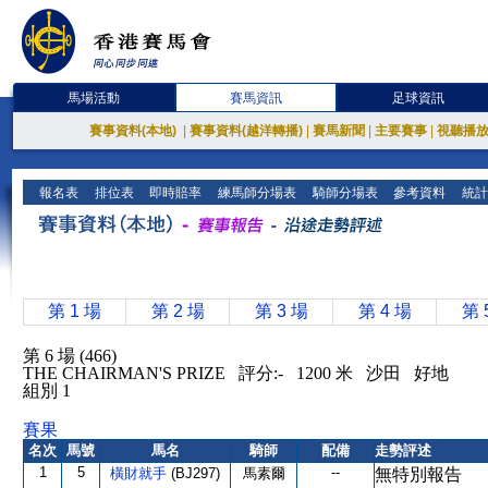
馬場活動
賽馬資訊
足球資訊
賽事資料(本地)
|
賽事資料(越洋轉播)
|
賽馬新聞
|
主要賽事
|
視聽播
報名表
排位表
即時賠率
練馬師分場表
騎師分場表
參考資料
統計
第 1 場
第 2 場
第 3 場
第 4 場
第 
第 6 場 (466)
THE CHAIRMAN'S PRIZE 評分:- 1200 米 沙田 好地
組別 1
賽果
名次
馬號
馬名
騎師
配備
走勢評述
1
5
--
橫財就手
(BJ297)
馬素爾
無特別報告