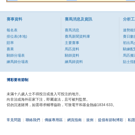
賽事資料
賽馬消息及資訊
分析工
報名表
賽馬消息
速勢能
排位表(本地)
賽馬新聞資料庫
賽日數
賠率
主要賽事
初出馬
賽果
馬匹資料
騎練配
騎師分場表
騎師資料
馬匹搬
練馬師分場表
練馬師資料
貼士指
博彩要有節制
未滿十八歲人士不得投注或進入可投注的地方。
向非法或海外莊家下注，即屬違法，且可被判監禁。
切勿沉迷賭博，如需尋求輔導協助，可致電平和基金熱線1834 633。
常見問題
|
聯絡我們
|
傳媒專用區
|
網頁指南
|
規例
|
提倡有節制博彩
|
私隱