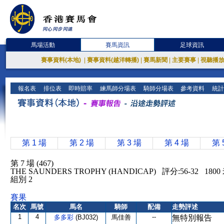
馬場活動
賽馬資訊
足球資訊
賽事資料(本地)
|
賽事資料(越洋轉播)
|
賽馬新聞
|
主要賽事
|
視聽播
報名表
排位表
即時賠率
練馬師分場表
騎師分場表
參考資料
統計
第 1 場
第 2 場
第 3 場
第 4 場
第 
第 7 場 (467)
THE SAUNDERS TROPHY (HANDICAP) 評分:56-32 18
組別 2
賽果
名次
馬號
馬名
騎師
配備
走勢評述
1
4
--
多多彩
(BJ032)
馬佳善
無特別報告