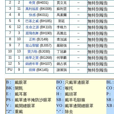
2
2
--
奇寶
(BH031)
賈立克
無特別報告
3
11
--
萬利福星
(BK008)
蘇利雲
無特別報告
4
8
--
快感
(BK011)
馬素爾
無特別報告
5
6
--
巴基之威
(BH185)
郭廷
無特別報告
6
12
--
生命之源
(BK110)
李格力
無特別報告
7
3
--
眉飛色舞
(BH190)
高雅志
無特別報告
8
10
--
正料
(BJ149)
查汝誠
無特別報告
9
7
--
龍山聖驥
(BJ057)
嚴顯強
無特別報告
10
13
--
寶力勁
(BJ030)
丁冠豪
無特別報告
11
1
--
南華之寶
(BG268)
何華麟
無特別報告
12
5
--
錦綉年華
(BH107)
鍾占祺
無特別報告
PU
9
--
得輝
(BK145)
謝展鵠
無特別報告
B :
BO :
BL :
戴眼罩
只戴單邊眼罩
BK :
CC :
CO 
閘氈
喉托
E :
H :
P :
戴耳塞
戴頭罩
PS :
SB :
SR :
戴單邊半掩防沙眼罩
戴羊毛額箍
V :
VO :
XB 
戴開縫眼罩
戴單邊開縫眼罩
"2" :
"-" :
重戴
除去