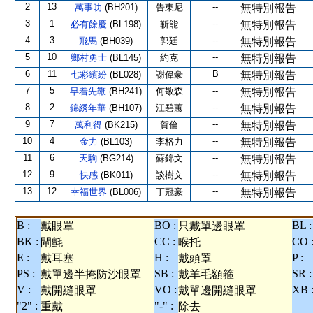
2
13
--
萬事叻
(BH201)
告東尼
無特別報告
3
1
--
必有餘慶
(BL198)
靳能
無特別報告
4
3
--
飛馬
(BH039)
郭廷
無特別報告
5
10
--
鄉村勇士
(BL145)
約克
無特別報告
6
11
B
七彩繽紛
(BL028)
謝偉豪
無特別報告
7
5
--
早着先鞭
(BH241)
何敬森
無特別報告
8
2
--
錦綉年華
(BH107)
江碧蕙
無特別報告
9
7
--
萬利得
(BK215)
賀倫
無特別報告
10
4
--
金力
(BL103)
李格力
無特別報告
11
6
--
天駒
(BG214)
蘇錦文
無特別報告
12
9
--
快感
(BK011)
談樹文
無特別報告
13
12
--
幸福世界
(BL006)
丁冠豪
無特別報告
B :
BO :
BL :
戴眼罩
只戴單邊眼罩
BK :
CC :
CO 
閘氈
喉托
E :
H :
P :
戴耳塞
戴頭罩
PS :
SB :
SR :
戴單邊半掩防沙眼罩
戴羊毛額箍
V :
VO :
XB 
戴開縫眼罩
戴單邊開縫眼罩
"2" :
"-" :
重戴
除去