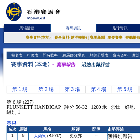
馬場活動
賽馬資訊
足球資訊
賽事資料(本地)
|
賽事資料(越洋轉播)
|
賽馬新聞
|
主要賽事
|
視聽播
報名表
排位表
即時賠率
練馬師分場表
騎師分場表
參考資料
統計
第 1 場
第 2 場
第 3 場
第 4 場
第 5 場
第 6 場 (227)
PLUNKETT HANDICAP 評分:56-32 1200 米 沙田 好地
組別 1
賽果
名次
馬號
馬名
騎師
配備
走勢評述
1
9
--
大蘋果
(BJ007)
史永邦
無特別報告