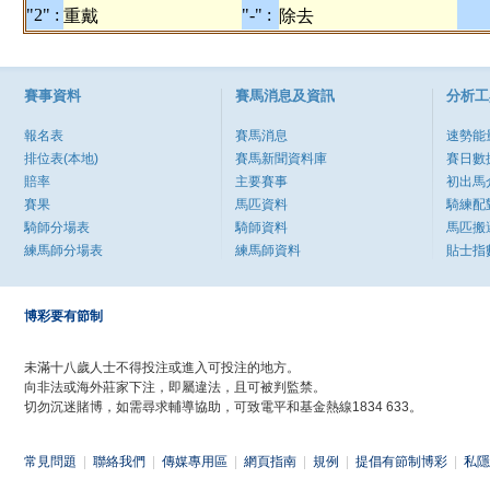
"2" :
"-" :
重戴
除去
賽事資料
賽馬消息及資訊
分析工
報名表
賽馬消息
速勢能
排位表(本地)
賽馬新聞資料庫
賽日數
賠率
主要賽事
初出馬
賽果
馬匹資料
騎練配
騎師分場表
騎師資料
馬匹搬
練馬師分場表
練馬師資料
貼士指
博彩要有節制
未滿十八歲人士不得投注或進入可投注的地方。
向非法或海外莊家下注，即屬違法，且可被判監禁。
切勿沉迷賭博，如需尋求輔導協助，可致電平和基金熱線1834 633。
常見問題
|
聯絡我們
|
傳媒專用區
|
網頁指南
|
規例
|
提倡有節制博彩
|
私隱