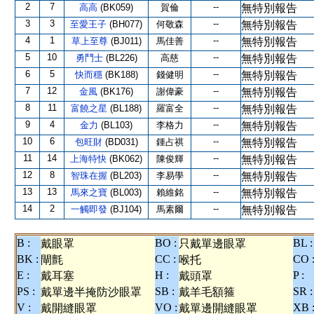
2
7
--
高高
(BK059)
賀倫
無特別報告
3
3
--
至愛王子
(BH077)
何敬森
無特別報告
4
1
--
草上至尊
(BJ011)
馬佳善
無特別報告
5
10
--
勇鬥士
(BL226)
高慈
無特別報告
6
5
--
快而穩
(BK188)
錢健明
無特別報告
7
12
--
金風
(BK176)
謝偉豪
無特別報告
8
11
--
富饒之星
(BL188)
羅富全
無特別報告
9
4
--
金力
(BL103)
李格力
無特別報告
10
6
--
包旺財
(BD031)
鍾占祺
無特別報告
11
14
--
上海特快
(BK062)
陳俊輝
無特別報告
12
8
--
智珠在握
(BL203)
李易學
無特別報告
13
13
--
馬來之寶
(BL003)
賴維銘
無特別報告
14
2
--
一觸即發
(BJ104)
馬素爾
無特別報告
B :
BO :
BL :
戴眼罩
只戴單邊眼罩
BK :
CC :
CO 
閘氈
喉托
E :
H :
P :
戴耳塞
戴頭罩
PS :
SB :
SR :
戴單邊半掩防沙眼罩
戴羊毛額箍
V :
VO :
XB 
戴開縫眼罩
戴單邊開縫眼罩