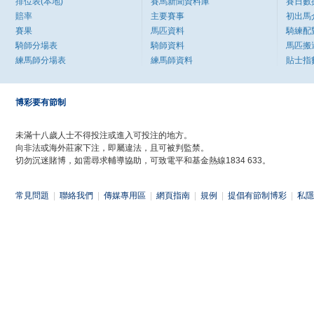
排位表(本地)
賽馬新聞資料庫
賽日數
賠率
主要賽事
初出馬
賽果
馬匹資料
騎練配
騎師分場表
騎師資料
馬匹搬
練馬師分場表
練馬師資料
貼士指
博彩要有節制
未滿十八歲人士不得投注或進入可投注的地方。
向非法或海外莊家下注，即屬違法，且可被判監禁。
切勿沉迷賭博，如需尋求輔導協助，可致電平和基金熱線1834 633。
常見問題
|
聯絡我們
|
傳媒專用區
|
網頁指南
|
規例
|
提倡有節制博彩
|
私隱