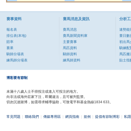
賽事資料
賽馬消息及資訊
分析工
報名表
賽馬消息
速勢能
排位表(本地)
賽馬新聞資料庫
賽日數
賠率
主要賽事
初出馬
賽果
馬匹資料
騎練配
騎師分場表
騎師資料
馬匹搬
練馬師分場表
練馬師資料
貼士指
博彩要有節制
未滿十八歲人士不得投注或進入可投注的地方。
向非法或海外莊家下注，即屬違法，且可被判監禁。
切勿沉迷賭博，如需尋求輔導協助，可致電平和基金熱線1834 633。
常見問題
|
聯絡我們
|
傳媒專用區
|
網頁指南
|
規例
|
提倡有節制博彩
|
私隱