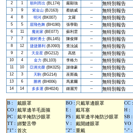
2
1
--
順利而出
(BL174)
嚴顯強
無特別報告
3
9
--
紫金山
(BJ163)
蔡鎮威
無特別報告
4
8
--
明河
(BK007)
文羅
無特別報告
5
5
--
眉飛色舞
(BH190)
張學勤
無特別報告
6
11
--
魔術家
(BE077)
蘇利雲
無特別報告
7
7
--
鄉村勇士
(BL145)
陳俊輝
無特別報告
8
12
--
捷捷勝利
(BJ093)
查汝誠
無特別報告
9
2
--
天皇星
(BG212)
高慈
無特別報告
10
4
--
金力
(BL103)
李格力
無特別報告
11
10
--
亞洲光榮
(BK025)
謝偉豪
無特別報告
12
3
--
天駒
(BG214)
巫斯義
無特別報告
13
6
--
勝將
(BH006)
馬素爾
無特別報告
14
14
--
多多運
(BH024)
鍾麗芳
無特別報告
B :
BO :
CC :
戴眼罩
只戴單邊眼罩
CO :
E :
H :
戴單邊羊毛面箍
戴耳塞
PC :
PS :
SB :
戴半掩防沙眼罩
戴單邊半掩防沙眼罩
TT :
V :
VO 
綁繫舌帶
戴開縫眼罩
"1" :
"2" :
"-" :
首次
重戴