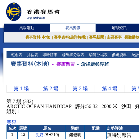
馬場活動
賽馬資訊
足球資訊
賽事資料(本地)
|
賽事資料(越洋轉播)
|
賽馬新聞
|
主要賽事
|
視聽播
報名表
排位表
即時賠率
練馬師分場表
騎師分場表
參考資料
統計
第 1 場
第 2 場
第 3 場
第 4 場
第 
第 7 場 (332)
ARCTIC OCEAN HANDICAP 評分:56-32 2000 米 沙田 
組別 1
賽果
名次
馬號
馬名
騎師
配備
走勢評述
1
13
--
長威
(BH219)
錢健明
無特別報告