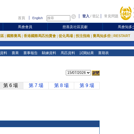
登入
/
登記
常見問題
首頁
English
馬會會員
慈善及社區貢獻
馬會知多
放區
|
國際賽馬
|
香港國際馬匹拍賣會
|
從化馬場
|
投注指南
|
賽馬知多些
|
RESTART
資料
賽果
賽事報告
騎練資料
馬匹資料
試閘結果
賽期表
第 6 場
第 7 場
第 8 場
第 9 場