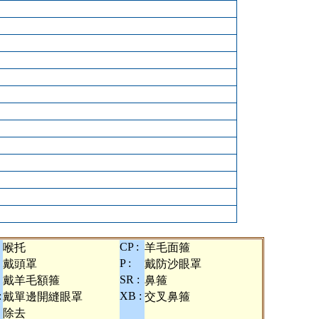
CP :
喉托
羊毛面箍
P :
戴頭罩
戴防沙眼罩
SR :
戴羊毛額箍
鼻箍
:
XB :
戴單邊開縫眼罩
交叉鼻箍
除去