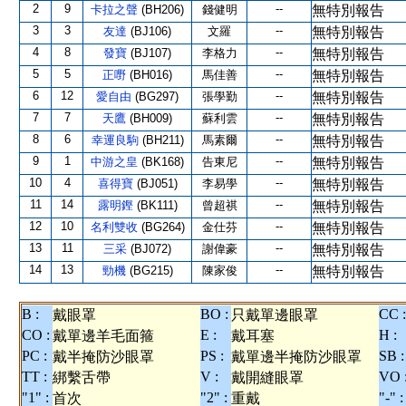
2
9
--
卡拉之聲
(BH206)
錢健明
無特別報告
3
3
--
友達
(BJ106)
文羅
無特別報告
4
8
--
發寶
(BJ107)
李格力
無特別報告
5
5
--
正嘢
(BH016)
馬佳善
無特別報告
6
12
--
愛自由
(BG297)
張學勤
無特別報告
7
7
--
天鷹
(BH009)
蘇利雲
無特別報告
8
6
--
幸運良駒
(BH211)
馬素爾
無特別報告
9
1
--
中游之皇
(BK168)
告東尼
無特別報告
10
4
--
喜得寶
(BJ051)
李易學
無特別報告
11
14
--
露明鏗
(BK111)
曾超祺
無特別報告
12
10
--
名利雙收
(BG264)
金仕芬
無特別報告
13
11
--
三采
(BJ072)
謝偉豪
無特別報告
14
13
--
勁機
(BG215)
陳家俊
無特別報告
B :
BO :
CC :
戴眼罩
只戴單邊眼罩
CO :
E :
H :
戴單邊羊毛面箍
戴耳塞
PC :
PS :
SB :
戴半掩防沙眼罩
戴單邊半掩防沙眼罩
TT :
V :
VO 
綁繫舌帶
戴開縫眼罩
"1" :
"2" :
"-" :
首次
重戴