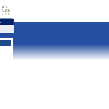
賽馬
足智彩
六合彩
少