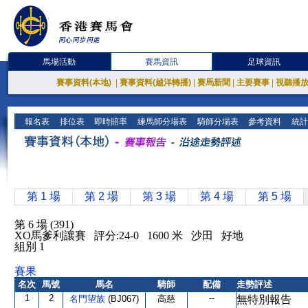
馬場活動
賽馬資訊
足球資訊
賽事資料(本地)
|
賽事資料(越洋轉播)
|
賽馬新聞
|
主要賽事
|
視聽播
報名表
排位表
即時賠率
練馬師分場表
騎師分場表
參考資料
統計
第 1 場
第 2 場
第 3 場
第 4 場
第 5 場
第 6 場 (391)
XO馬爹利讓賽 評分:24-0 1600 米 沙田 好地
組別 1
賽果
名次
馬號
馬名
騎師
配備
走勢評述
1
2
--
名門望族
(BJ067)
高慈
無特別報告