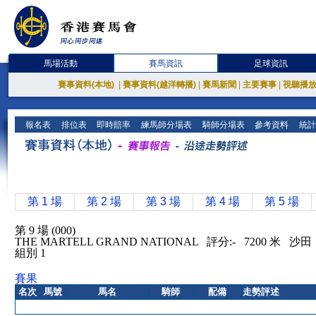
馬場活動
賽馬資訊
足球資訊
賽事資料(本地)
|
賽事資料(越洋轉播)
|
賽馬新聞
|
主要賽事
|
視聽播
報名表
排位表
即時賠率
練馬師分場表
騎師分場表
參考資料
統計
第 1 場
第 2 場
第 3 場
第 4 場
第 5 場
第 9 場 (000)
THE MARTELL GRAND NATIONAL 評分:- 7200 米 沙
組別 1
賽果
名次
馬號
馬名
騎師
配備
走勢評述
無特別報告