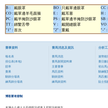
B :
BO :
CC :
戴眼罩
只戴單邊眼罩
CO :
E :
H :
戴單邊羊毛面箍
戴耳塞
PC :
PS :
SB :
戴半掩防沙眼罩
戴單邊半掩防沙眼罩
TT :
V :
VO 
綁繫舌帶
戴開縫眼罩
"1" :
"2" :
"-" :
首次
重戴
賽事資料
賽馬消息及資訊
分析工
報名表
賽馬消息
速勢能
排位表(本地)
賽馬新聞資料庫
賽日數
賠率
主要賽事
初出馬
賽果
馬匹資料
騎練配
騎師分場表
騎師資料
馬匹搬
練馬師分場表
練馬師資料
貼士指
博彩要有節制
未滿十八歲人士不得投注或進入可投注的地方。