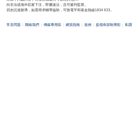
向非法或海外莊家下注，即屬違法，且可被判監禁。
切勿沉迷賭博，如需尋求輔導協助，可致電平和基金熱線1834 633。
常見問題
|
聯絡我們
|
傳媒專用區
|
網頁指南
|
規例
|
提倡有節制博彩
|
私隱