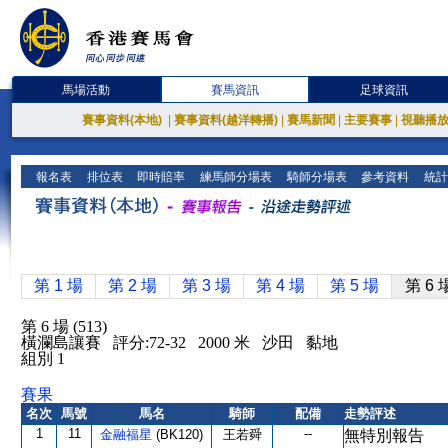
馬場活動
賽馬資訊
足球資訊
賽事資料(本地)
|
賽事資料(越洋轉播)
|
賽馬新聞
|
主要賽事
|
視聽播
報名表
排位表
即時賠率
練馬師分場表
騎師分場表
參考資料
統計
第 1 場
第 2 場
第 3 場
第 4 場
第 5 場
第 6 
第 6 場 (513)
橫瀾島讓賽 評分:72-32 2000 米 沙田 黏地
組別 1
賽果
名次
馬號
馬名
騎師
配備
走勢評述
1
11
--
金融福星
(BK120)
王若舜
無特別報告