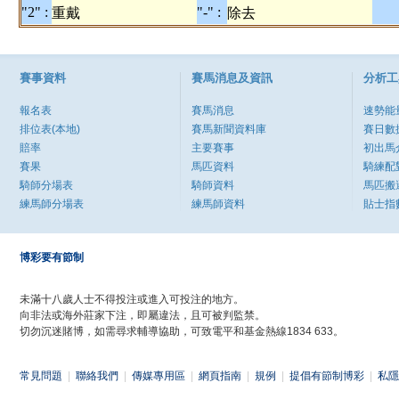
"2" :
"-" :
重戴
除去
賽事資料
賽馬消息及資訊
分析工
報名表
賽馬消息
速勢能
排位表(本地)
賽馬新聞資料庫
賽日數
賠率
主要賽事
初出馬
賽果
馬匹資料
騎練配
騎師分場表
騎師資料
馬匹搬
練馬師分場表
練馬師資料
貼士指
博彩要有節制
未滿十八歲人士不得投注或進入可投注的地方。
向非法或海外莊家下注，即屬違法，且可被判監禁。
切勿沉迷賭博，如需尋求輔導協助，可致電平和基金熱線1834 633。
常見問題
|
聯絡我們
|
傳媒專用區
|
網頁指南
|
規例
|
提倡有節制博彩
|
私隱