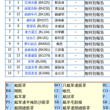
2
1
--
亞洲光榮
(BK025)
鄭昌偉
無特別報告
3
8
--
綠茵良駒
(BH230)
查汝誠
無特別報告
4
12
--
錦綉年代
(BK186)
錢健明
無特別報告
5
4
--
威利多
(BH237)
謝偉豪
無特別報告
6
9
--
聲望高
(BL051)
余健誠
無特別報告
7
2
--
東方霸王
(BL104)
何華麟
無特別報告
8
5
--
信自己
(BK181)
蘇利雲
無特別報告
9
6
--
夢幻組合
(BM002)
佩恩
無特別報告
10
3
--
超級能源
(BK091)
江碧蕙
無特別報告
11
13
--
幸運威龍
(BG379)
告東尼
無特別報告
12
14
--
攻勢
(BL008)
曾超祺
無特別報告
13
10
--
花旗至尊
(BL088)
嚴顯強
無特別報告
14
7
--
寫寫意意
(BJ099)
金仕芬
無特別報告
B :
BO :
BL :
戴眼罩
只戴單邊眼罩
BK :
CC :
CO 
閘氈
喉托
E :
H :
P :
戴耳塞
戴頭罩
PS :
SB :
SR :
戴單邊半掩防沙眼罩
戴羊毛額箍
V :
VO :
XB 
戴開縫眼罩
戴單邊開縫眼罩