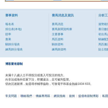
賽事資料
賽馬消息及資訊
分析工
報名表
賽馬消息
速勢能
排位表(本地)
賽馬新聞資料庫
賽日數
賠率
主要賽事
初出馬
賽果
馬匹資料
騎練配
騎師分場表
騎師資料
馬匹搬
練馬師分場表
練馬師資料
貼士指
博彩要有節制
未滿十八歲人士不得投注或進入可投注的地方。
向非法或海外莊家下注，即屬違法，且可被判監禁。
切勿沉迷賭博，如需尋求輔導協助，可致電平和基金熱線1834 633。
常見問題
|
聯絡我們
|
傳媒專用區
|
網頁指南
|
規例
|
提倡有節制博彩
|
私隱