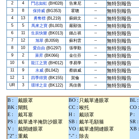
2
4
--
鬥志如虹
(BH028)
告東尼
無特別報告
3
8
--
保持威
(BG353)
霍聰
無特別報告
4
13
--
勇奪標
(BL219)
蘇錦文
無特別報告
5
5
--
馬來之寶
(BL003)
嚴顯強
無特別報告
6
11
--
生辰快樂
(BK013)
鍾占祺
無特別報告
7
12
--
旭翠
(BJ059)
蘇利雲
無特別報告
8
10
--
愛自由
(BG297)
張學勤
無特別報告
9
2
--
萊昇
(BK066)
金仕芬
無特別報告
10
6
--
龍江之寶
(BH012)
李易學
無特別報告
11
9
--
永威
(BL042)
蔡鎮威
無特別報告
12
1
--
四季得寶
(BK155)
賀倫
無特別報告
UR
3
--
環球之皇
(BK122)
馬佳善
無特別報告
B :
BO :
BL :
戴眼罩
只戴單邊眼罩
BK :
CC :
CO 
閘氈
喉托
E :
H :
P :
戴耳塞
戴頭罩
PS :
SB :
SR :
戴單邊半掩防沙眼罩
戴羊毛額箍
V :
VO :
XB 
戴開縫眼罩
戴單邊開縫眼罩
"2" :
"-" :
重戴
除去