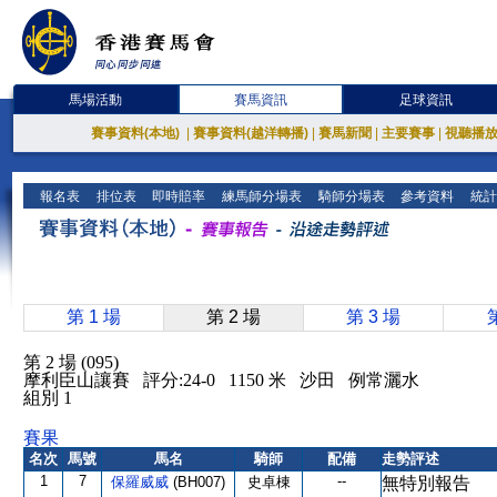
馬場活動
賽馬資訊
足球資訊
賽事資料(本地)
|
賽事資料(越洋轉播)
|
賽馬新聞
|
主要賽事
|
視聽播
報名表
排位表
即時賠率
練馬師分場表
騎師分場表
參考資料
統計
第 1 場
第 2 場
第 3 場
第 2 場 (095)
摩利臣山讓賽 評分:24-0 1150 米 沙田 例常灑水
組別 1
賽果
名次
馬號
馬名
騎師
配備
走勢評述
1
7
--
保羅威威
(BH007)
史卓棟
無特別報告