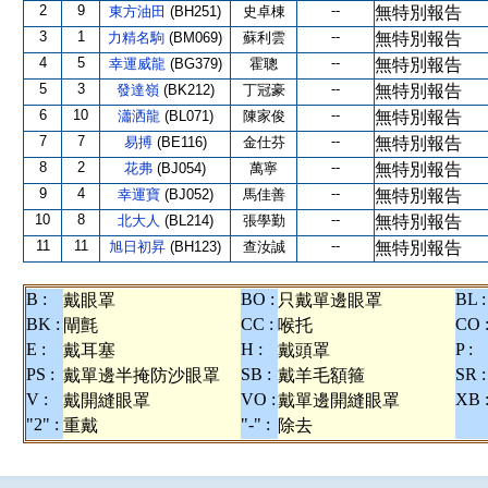
2
9
--
東方油田
(BH251)
史卓棟
無特別報告
3
1
--
力精名駒
(BM069)
蘇利雲
無特別報告
4
5
--
幸運威龍
(BG379)
霍聰
無特別報告
5
3
--
發達嶺
(BK212)
丁冠豪
無特別報告
6
10
--
瀟洒龍
(BL071)
陳家俊
無特別報告
7
7
--
易搏
(BE116)
金仕芬
無特別報告
8
2
--
花弗
(BJ054)
萬寧
無特別報告
9
4
--
幸運寶
(BJ052)
馬佳善
無特別報告
10
8
--
北大人
(BL214)
張學勤
無特別報告
11
11
--
旭日初昇
(BH123)
查汝誠
無特別報告
B :
BO :
BL :
戴眼罩
只戴單邊眼罩
BK :
CC :
CO 
閘氈
喉托
E :
H :
P :
戴耳塞
戴頭罩
PS :
SB :
SR :
戴單邊半掩防沙眼罩
戴羊毛額箍
V :
VO :
XB 
戴開縫眼罩
戴單邊開縫眼罩
"2" :
"-" :
重戴
除去