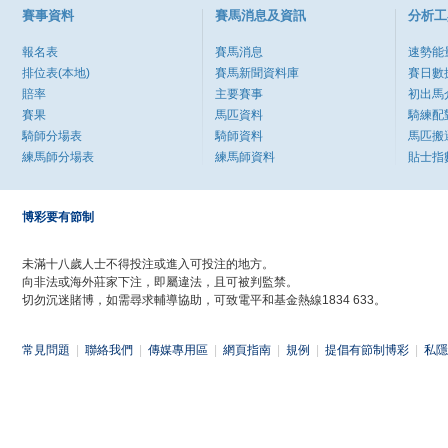
賽事資料
賽馬消息及資訊
分析工
報名表
賽馬消息
速勢能
排位表(本地)
賽馬新聞資料庫
賽日數
賠率
主要賽事
初出馬
賽果
馬匹資料
騎練配
騎師分場表
騎師資料
馬匹搬
練馬師分場表
練馬師資料
貼士指
博彩要有節制
未滿十八歲人士不得投注或進入可投注的地方。
向非法或海外莊家下注，即屬違法，且可被判監禁。
切勿沉迷賭博，如需尋求輔導協助，可致電平和基金熱線1834 633。
常見問題
|
聯絡我們
|
傳媒專用區
|
網頁指南
|
規例
|
提倡有節制博彩
|
私隱