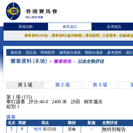
馬場活動
賽馬資訊
足球資訊
賽事資料(本地)
|
賽事資料(越洋轉播)
|
賽馬新聞
|
主要賽事
|
視聽播
報名表
排位表
即時賠率
練馬師分場表
騎師分場表
參考資料
統計
第 1 場
第 2 場
第 3 場
第 1 場 (155)
畢打讓賽 評分:40-0 2400 米 沙田 例常灑水
組別 1
賽果
名次
馬號
馬名
騎師
配備
走勢評述
1
6
--
悅河
(BJ218)
賀倫
無特別報告