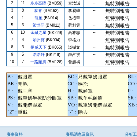
2
11
--
步步高陞
(BM059)
查汝誠
無特別報告
3
8
--
狄青
(BM162)
李易學
無特別報告
4
1
--
龍袍
(BN014)
岳禮華
無特別報告
5
6
--
駕世仔
(BM011)
蘇利雲
無特別報告
6
10
--
金融之星
(BK229)
高雅志
無特別報告
7
4
--
加州寶
(BK094)
李格力
無特別報告
8
3
--
揚威天下
(BK065)
談樹文
無特別報告
9
5
--
啱啱好
(BK219)
鍾占祺
無特別報告
10
7
--
一路順風
(BM128)
曾超祺
無特別報告
B :
BO :
BL :
戴眼罩
只戴單邊眼罩
BK :
CC :
CO 
閘氈
喉托
E :
H :
P :
戴耳塞
戴頭罩
PS :
SB :
SR :
戴單邊半掩防沙眼罩
戴羊毛額箍
V :
VO :
XB 
戴開縫眼罩
戴單邊開縫眼罩
"2" :
"-" :
重戴
除去
賽事資料
賽馬消息及資訊
分析工