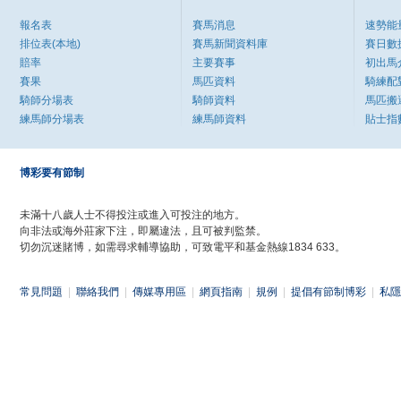
報名表
賽馬消息
速勢能
排位表(本地)
賽馬新聞資料庫
賽日數
賠率
主要賽事
初出馬
賽果
馬匹資料
騎練配
騎師分場表
騎師資料
馬匹搬
練馬師分場表
練馬師資料
貼士指
博彩要有節制
未滿十八歲人士不得投注或進入可投注的地方。
向非法或海外莊家下注，即屬違法，且可被判監禁。
切勿沉迷賭博，如需尋求輔導協助，可致電平和基金熱線1834 633。
常見問題
|
聯絡我們
|
傳媒專用區
|
網頁指南
|
規例
|
提倡有節制博彩
|
私隱