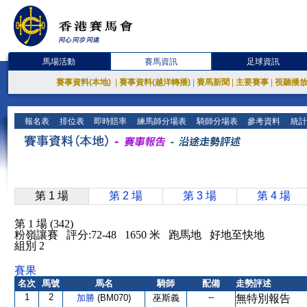
馬場活動
賽馬資訊
足球資訊
賽事資料(本地)
|
賽事資料(越洋轉播)
|
賽馬新聞
|
主要賽事
|
視聽播
報名表
排位表
即時賠率
練馬師分場表
騎師分場表
參考資料
統計
第 1 場
第 2 場
第 3 場
第 4 場
第 1 場 (342)
粉嶺讓賽 評分:72-48 1650 米 跑馬地 好地至快地
組別 2
賽果
名次
馬號
馬名
騎師
配備
走勢評述
1
2
--
加勝
(BM070)
巫斯義
無特別報告