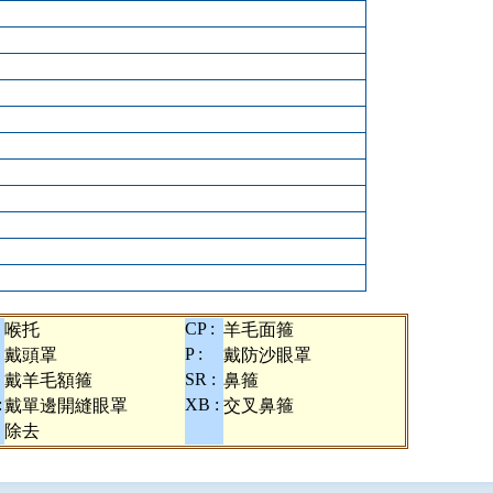
CP :
喉托
羊毛面箍
P :
戴頭罩
戴防沙眼罩
SR :
戴羊毛額箍
鼻箍
:
XB :
戴單邊開縫眼罩
交叉鼻箍
除去