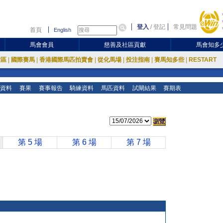
登入
/
登記
常見問題
首頁
English
馬會會員
慈善及社區貢獻
馬會知多
放區
|
國際賽馬
|
香港國際馬匹拍賣會
|
從化馬場
|
投注指南
|
賽馬知多些
|
RESTART
資料
賽果
賽事報告
騎練資料
馬匹資料
試閘結果
賽期表
第 5 場
第 6 場
第 7 場