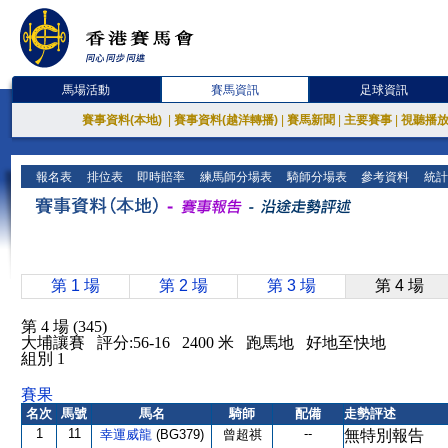
馬場活動
賽馬資訊
足球資訊
賽事資料(本地)
|
賽事資料(越洋轉播)
|
賽馬新聞
|
主要賽事
|
視聽播
報名表
排位表
即時賠率
練馬師分場表
騎師分場表
參考資料
統計
第 1 場
第 2 場
第 3 場
第 4 場
第 4 場 (345)
大埔讓賽 評分:56-16 2400 米 跑馬地 好地至快地
組別 1
賽果
名次
馬號
馬名
騎師
配備
走勢評述
1
11
--
幸運威龍
(BG379)
曾超祺
無特別報告