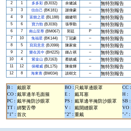
2
1
--
多多彩
(BJ032)
余健誠
無特別報告
3
3
--
信自己
(BK181)
謝偉豪
無特別報告
4
9
--
富饒之星
(BL188)
錢健明
無特別報告
5
6
--
寶力勁
(BJ030)
張學勤
無特別報告
6
7
P
南山至尊
(BM067)
郭廷
無特別報告
7
10
--
兔福星
(BK144)
丁冠豪
無特別報告
8
5
--
寫寫意意
(BJ099)
陳家俊
無特別報告
9
2
--
樂在其中
(BH225)
鍾占祺
無特別報告
10
4
--
紫金山
(BJ163)
蔡鎮威
無特別報告
11
12
--
保權威
(BL175)
陳俊輝
無特別報告
12
8
--
海東青
(BM034)
談樹文
無特別報告
B :
BO :
CC :
戴眼罩
只戴單邊眼罩
CO :
E :
H :
戴單邊羊毛面箍
戴耳塞
PC :
PS :
SB :
戴半掩防沙眼罩
戴單邊半掩防沙眼罩
TT :
V :
VO 
綁繫舌帶
戴開縫眼罩
"1" :
"2" :
"-" :
首次
重戴