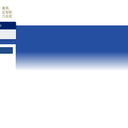
賽馬
足智彩
六合彩
少