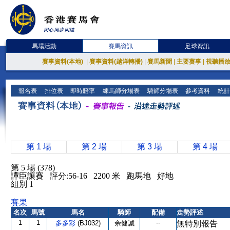
馬場活動
賽馬資訊
足球資訊
賽事資料(本地)
|
賽事資料(越洋轉播)
|
賽馬新聞
|
主要賽事
|
視聽播
報名表
排位表
即時賠率
練馬師分場表
騎師分場表
參考資料
統計
第 1 場
第 2 場
第 3 場
第 4 場
第 5 場 (378)
譚臣讓賽 評分:56-16 2200 米 跑馬地 好地
組別 1
賽果
名次
馬號
馬名
騎師
配備
走勢評述
1
1
--
多多彩
(BJ032)
余健誠
無特別報告