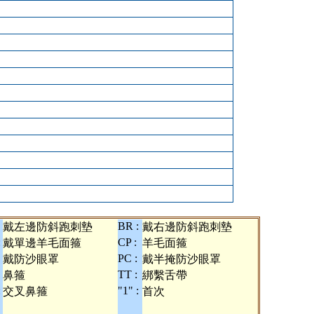
BR :
戴左邊防斜跑刺墊
戴右邊防斜跑刺墊
:
CP :
戴單邊羊毛面箍
羊毛面箍
PC :
戴防沙眼罩
戴半掩防沙眼罩
TT :
鼻箍
綁繫舌帶
:
"1" :
交叉鼻箍
首次