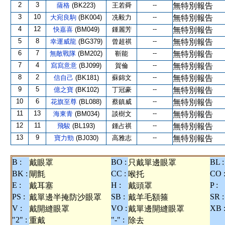
2
3
--
薩格
(BK223)
王若舜
無特別報告
3
10
--
大宛良駒
(BK004)
冼毅力
無特別報告
4
12
--
快嘉喜
(BM049)
鍾麗芳
無特別報告
5
8
--
幸運威龍
(BG379)
曾超祺
無特別報告
6
7
--
無敵戰隊
(BM202)
靳能
無特別報告
7
4
--
寫寫意意
(BJ099)
賀倫
無特別報告
8
2
--
信自己
(BK181)
蘇錦文
無特別報告
9
5
--
億之寶
(BK102)
丁冠豪
無特別報告
10
6
--
花旗至尊
(BL088)
蔡鎮威
無特別報告
11
13
--
海東青
(BM034)
談樹文
無特別報告
12
11
--
飛駿
(BL193)
鍾占祺
無特別報告
13
9
--
寶力勁
(BJ030)
高雅志
無特別報告
B :
BO :
BL :
戴眼罩
只戴單邊眼罩
BK :
CC :
CO 
閘氈
喉托
E :
H :
P :
戴耳塞
戴頭罩
PS :
SB :
SR :
戴單邊半掩防沙眼罩
戴羊毛額箍
V :
VO :
XB 
戴開縫眼罩
戴單邊開縫眼罩
"2" :
"-" :
重戴
除去