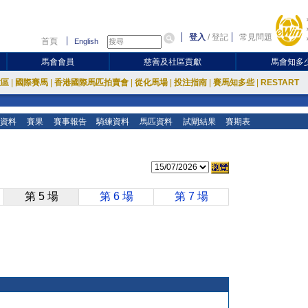
登入
/
登記
常見問題
首頁
English
馬會會員
慈善及社區貢獻
馬會知多
放區
|
國際賽馬
|
香港國際馬匹拍賣會
|
從化馬場
|
投注指南
|
賽馬知多些
|
RESTART
資料
賽果
賽事報告
騎練資料
馬匹資料
試閘結果
賽期表
第 5 場
第 6 場
第 7 場