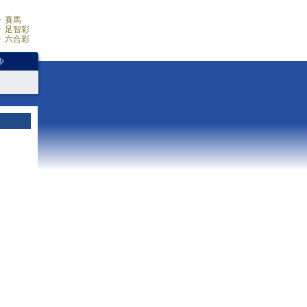
賽馬
足智彩
六合彩
少