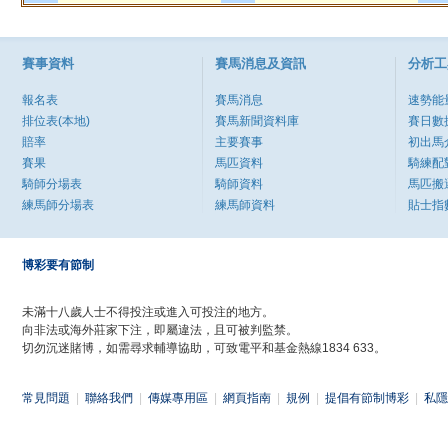
賽事資料
賽馬消息及資訊
分析工
報名表
賽馬消息
速勢能
排位表(本地)
賽馬新聞資料庫
賽日數
賠率
主要賽事
初出馬
賽果
馬匹資料
騎練配
騎師分場表
騎師資料
馬匹搬
練馬師分場表
練馬師資料
貼士指
博彩要有節制
未滿十八歲人士不得投注或進入可投注的地方。
向非法或海外莊家下注，即屬違法，且可被判監禁。
切勿沉迷賭博，如需尋求輔導協助，可致電平和基金熱線1834 633。
常見問題
|
聯絡我們
|
傳媒專用區
|
網頁指南
|
規例
|
提倡有節制博彩
|
私隱