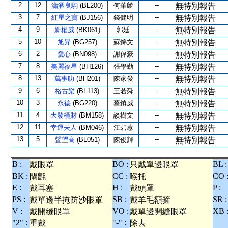
2
12
--
瀟洒良駒
(BL200)
何華麟
無特別報告
3
7
--
紅星之寶
(BJ156)
錢健明
無特別報告
4
9
--
新權威
(BK061)
郭廷
無特別報告
5
10
--
旭昇
(BG257)
蘇錦文
無特別報告
6
2
--
愛心
(BN098)
謝偉豪
無特別報告
7
8
--
美麗福星
(BH126)
張學勤
無特別報告
8
13
--
萬事叻
(BH201)
陳家俊
無特別報告
9
6
--
格古樂
(BL113)
王若舜
無特別報告
10
3
--
永德
(BG220)
蔡鎮威
無特別報告
11
4
--
大發橫財
(BM158)
談樹文
無特別報告
12
11
--
幸運夫人
(BM046)
江碧蕙
無特別報告
13
5
--
聲望高
(BL051)
陳俊輝
無特別報告
B :
BO :
BL :
戴眼罩
只戴單邊眼罩
BK :
CC :
CO 
閘氈
喉托
E :
H :
P :
戴耳塞
戴頭罩
PS :
SB :
SR :
戴單邊半掩防沙眼罩
戴羊毛額箍
V :
VO :
XB 
戴開縫眼罩
戴單邊開縫眼罩
"2" :
"-" :
重戴
除去