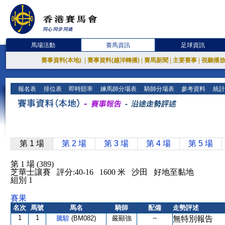
馬場活動
賽馬資訊
足球資訊
賽事資料(本地)
|
賽事資料(越洋轉播)
|
賽馬新聞
|
主要賽事
|
視聽播
報名表
排位表
即時賠率
練馬師分場表
騎師分場表
參考資料
統計
第 1 場
第 2 場
第 3 場
第 4 場
第 5 場
第 1 場 (389)
芝華士讓賽 評分:40-16 1600 米 沙田 好地至黏地
組別 1
賽果
名次
馬號
馬名
騎師
配備
走勢評述
1
1
--
騰騜
(BM082)
嚴顯強
無特別報告