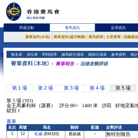
馬場活動
賽馬資訊
足球資訊
賽事資料(本地)
|
賽事資料(越洋轉播)
|
賽馬新聞
|
主要賽事
|
視聽播
報名表
排位表
即時賠率
練馬師分場表
騎師分場表
參考資料
統計
第 1 場
第 2 場
第 3 場
第 4 場
第 5 場
第 5 場 (393)
金王馬爹利杯（讓賽） 評分:80+ 1400 米 沙田 好地至黏
組別 1
賽果
名次
馬號
馬名
騎師
配備
走勢評述
1
12
--
松威
(BM183)
蔡鎮威
無特別報告