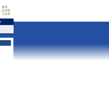
賽馬
足智彩
六合彩
少