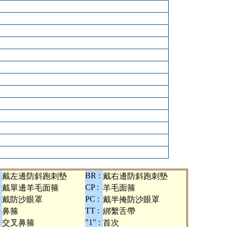
BR :
戴左邊防斜跑刺墊
戴右邊防斜跑刺墊
:
CP :
戴單邊羊毛面箍
羊毛面箍
PC :
戴防沙眼罩
戴半掩防沙眼罩
TT :
鼻箍
綁繫舌帶
:
"1" :
交叉鼻箍
首次