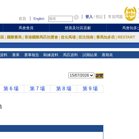
登入
/
登記
常見問題
首頁
English
馬會會員
慈善及社區貢獻
馬會知多
放區
|
國際賽馬
|
香港國際馬匹拍賣會
|
從化馬場
|
投注指南
|
賽馬知多些
|
RESTART
資料
賽果
賽事報告
騎練資料
馬匹資料
試閘結果
賽期表
第 6 場
第 7 場
第 8 場
第 9 場
地