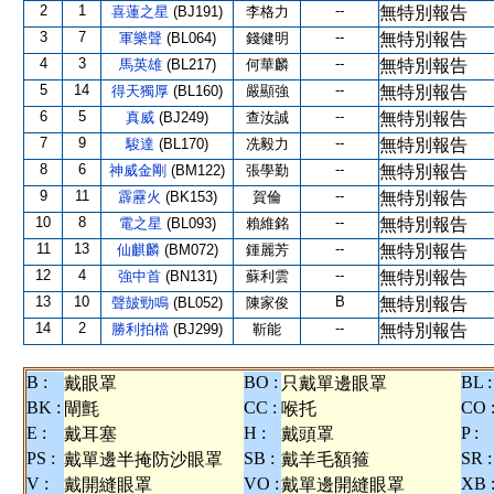
2
1
--
喜蓮之星
(BJ191)
李格力
無特別報告
3
7
--
軍樂聲
(BL064)
錢健明
無特別報告
4
3
--
馬英雄
(BL217)
何華麟
無特別報告
5
14
--
得天獨厚
(BL160)
嚴顯強
無特別報告
6
5
--
真威
(BJ249)
查汝誠
無特別報告
7
9
--
駿達
(BL170)
冼毅力
無特別報告
8
6
--
神威金剛
(BM122)
張學勤
無特別報告
9
11
--
霹靂火
(BK153)
賀倫
無特別報告
10
8
--
電之星
(BL093)
賴維銘
無特別報告
11
13
--
仙麒麟
(BM072)
鍾麗芳
無特別報告
12
4
--
強中首
(BN131)
蘇利雲
無特別報告
13
10
B
聲皷勁鳴
(BL052)
陳家俊
無特別報告
14
2
--
勝利拍檔
(BJ299)
靳能
無特別報告
B :
BO :
BL :
戴眼罩
只戴單邊眼罩
BK :
CC :
CO 
閘氈
喉托
E :
H :
P :
戴耳塞
戴頭罩
PS :
SB :
SR :
戴單邊半掩防沙眼罩
戴羊毛額箍
V :
VO :
XB 
戴開縫眼罩
戴單邊開縫眼罩