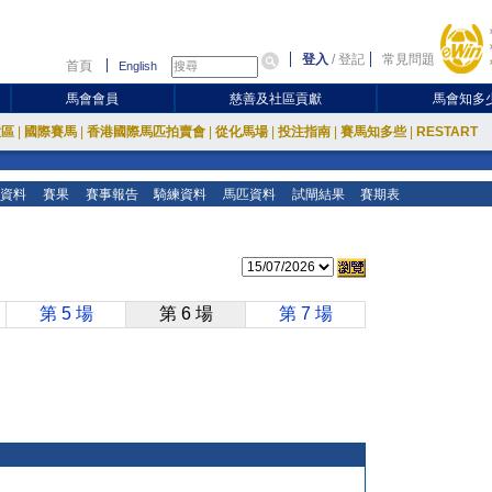
登入
/
登記
常見問題
首頁
English
馬會會員
慈善及社區貢獻
馬會知多
放區
|
國際賽馬
|
香港國際馬匹拍賣會
|
從化馬場
|
投注指南
|
賽馬知多些
|
RESTART
資料
賽果
賽事報告
騎練資料
馬匹資料
試閘結果
賽期表
第 5 場
第 6 場
第 7 場