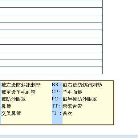
BR :
戴左邊防斜跑刺墊
戴右邊防斜跑刺墊
:
CP :
戴單邊羊毛面箍
羊毛面箍
PC :
戴防沙眼罩
戴半掩防沙眼罩
TT :
鼻箍
綁繫舌帶
:
"1" :
交叉鼻箍
首次