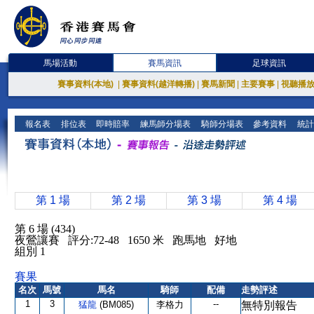
馬場活動
賽馬資訊
足球資訊
賽事資料(本地)
|
賽事資料(越洋轉播)
|
賽馬新聞
|
主要賽事
|
視聽播
報名表
排位表
即時賠率
練馬師分場表
騎師分場表
參考資料
統計
第 1 場
第 2 場
第 3 場
第 4 場
第 6 場 (434)
夜鶯讓賽 評分:72-48 1650 米 跑馬地 好地
組別 1
賽果
名次
馬號
馬名
騎師
配備
走勢評述
1
3
--
猛龍
(BM085)
李格力
無特別報告