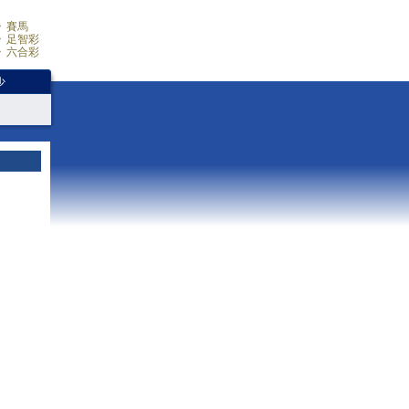
賽馬
足智彩
六合彩
少