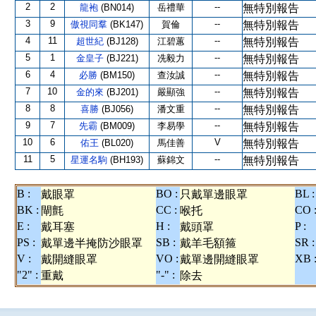
2
2
--
龍袍
(BN014)
岳禮華
無特別報告
3
9
--
傲視同羣
(BK147)
賀倫
無特別報告
4
11
--
超世紀
(BJ128)
江碧蕙
無特別報告
5
1
--
金皇子
(BJ221)
冼毅力
無特別報告
6
4
--
必勝
(BM150)
查汝誠
無特別報告
7
10
--
金的來
(BJ201)
嚴顯強
無特別報告
8
8
--
喜勝
(BJ056)
潘文重
無特別報告
9
7
--
先霸
(BM009)
李易學
無特別報告
10
6
V
佑王
(BL020)
馬佳善
無特別報告
11
5
--
星運名駒
(BH193)
蘇錦文
無特別報告
B :
BO :
BL :
戴眼罩
只戴單邊眼罩
BK :
CC :
CO 
閘氈
喉托
E :
H :
P :
戴耳塞
戴頭罩
PS :
SB :
SR :
戴單邊半掩防沙眼罩
戴羊毛額箍
V :
VO :
XB 
戴開縫眼罩
戴單邊開縫眼罩
"2" :
"-" :
重戴
除去