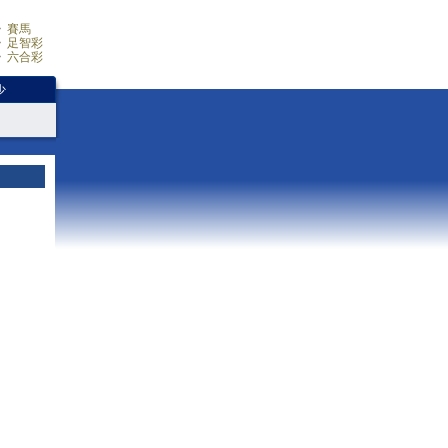
賽馬
足智彩
六合彩
少