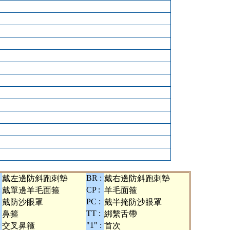
BR :
戴左邊防斜跑刺墊
戴右邊防斜跑刺墊
:
CP :
戴單邊羊毛面箍
羊毛面箍
PC :
戴防沙眼罩
戴半掩防沙眼罩
TT :
鼻箍
綁繫舌帶
:
"1" :
交叉鼻箍
首次