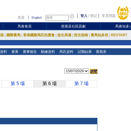
登入
/
登記
常見問題
首頁
English
馬會會員
慈善及社區貢獻
馬會知多
放區
|
國際賽馬
|
香港國際馬匹拍賣會
|
從化馬場
|
投注指南
|
賽馬知多些
|
RESTART
資料
賽果
賽事報告
騎練資料
馬匹資料
試閘結果
賽期表
第 5 場
第 6 場
第 7 場