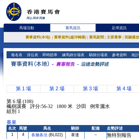
馬場活動
賽馬資訊
足球資訊
賽事資料(本地)
|
賽事資料(越洋轉播)
|
賽馬新聞
|
主要賽事
|
視聽播
報名表
排位表
即時賠率
練馬師分場表
騎師分場表
參考資料
統計
第 1 場
第 2 場
第 3 場
第 4 場
第 6 場 (108)
楓樹讓賽 評分:56-32 1800 米 沙田 例常灑水
組別 1
賽果
名次
馬號
馬名
騎師
配備
走勢評述
1
4
--
各施各法
(BL022)
韋達
無特別報告