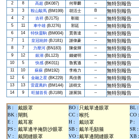
2
8
--
高超
(BK087)
何華麟
無特別報告
3
3
B
鞍山駿馬
(BM199)
胡活士
無特別報告
4
2
--
吉祥
(BJ175)
靳能
無特別報告
5
11
--
車中雄
(BJ276)
郭廷
無特別報告
6
14
--
特快靈駒
(BM004)
賈善達
無特別報告
7
1
--
皇冠統帥
(BJ181)
謝偉豪
無特別報告
8
7
--
力靡河
(BN183)
陳俊輝
無特別報告
9
12
--
銀湖
(BL123)
錢健明
無特別報告
10
5
--
快感
(BK011)
魯賓遜
無特別報告
11
10
--
蘇蘇
(BM192)
李格力
無特別報告
12
6
--
金融之星
(BK229)
馬佳善
無特別報告
13
13
--
雷霆萬鈞
(BM144)
談樹文
無特別報告
14
9
--
旺舖首長
(BJ188)
謝展鵠
無特別報告
B :
BO :
BL :
戴眼罩
只戴單邊眼罩
BK :
CC :
CO 
閘氈
喉托
E :
H :
P :
戴耳塞
戴頭罩
PS :
SB :
SR :
戴單邊半掩防沙眼罩
戴羊毛額箍
V :
VO :
XB 
戴開縫眼罩
戴單邊開縫眼罩