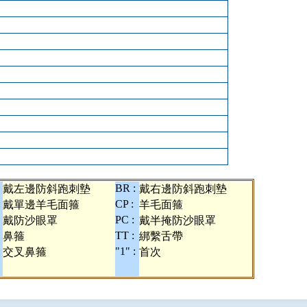
BR :
戴左邊防斜跑刺墊
戴右邊防斜跑刺墊
:
CP :
戴單邊羊毛面箍
羊毛面箍
PC :
戴防沙眼罩
戴半掩防沙眼罩
TT :
鼻箍
綁繫舌帶
:
"1" :
交叉鼻箍
首次