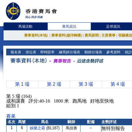
馬場活動
賽馬資訊
足球資訊
賽事資料(本地)
|
賽事資料(越洋轉播)
|
賽馬新聞
|
主要賽事
|
視聽播
報名表
排位表
即時賠率
練馬師分場表
騎師分場表
參考資料
統計
第 1 場
第 2 場
第 3 場
第 4 場
第 5 場 (164)
成和讓賽 評分:40-16 1800 米 跑馬地 好地至快地
組別 1
賽果
名次
馬號
馬名
騎師
配備
走勢評述
1
6
--
娛樂之霸
(BL187)
馬佳善
無特別報告