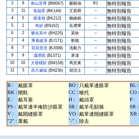
2
8
B1
南山至尊
(BM067)
嚴顯強
無特別報告
3
11
--
兔福星
(BK144)
王若舜
無特別報告
4
5
--
發達嶺
(BK212)
賴維銘
無特別報告
5
1
--
奇妙
(BN162)
岳禮華
無特別報告
6
2
--
樂在其中
(BH225)
莫狄
無特別報告
7
4
--
乘風破浪
(BJ171)
靳能
無特別報告
8
7
--
寫寫意意
(BJ099)
冼毅力
無特別報告
9
9
--
瀟洒龍
(BL071)
韋達
無特別報告
10
10
--
大發橫財
(BM158)
馬安東
無特別報告
11
3
--
高大威猛
(BN236)
胡活士
無特別報告
B :
BO :
BL :
戴眼罩
只戴單邊眼罩
BK :
CC :
CO 
閘氈
喉托
E :
H :
P :
戴耳塞
戴頭罩
PS :
SB :
SR :
戴單邊半掩防沙眼罩
戴羊毛額箍
V :
VO :
XB 
戴開縫眼罩
戴單邊開縫眼罩
"2" :
"-" :
重戴
除去