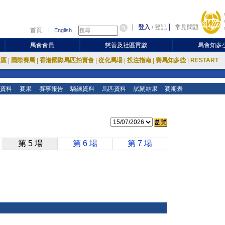
登入
/
登記
常見問題
首頁
English
馬會會員
慈善及社區貢獻
馬會知多
放區
|
國際賽馬
|
香港國際馬匹拍賣會
|
從化馬場
|
投注指南
|
賽馬知多些
|
RESTART
資料
賽果
賽事報告
騎練資料
馬匹資料
試閘結果
賽期表
第 5 場
第 6 場
第 7 場