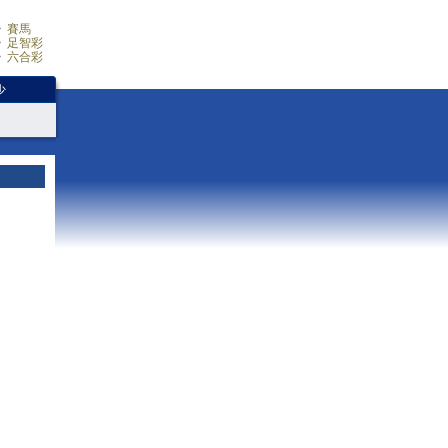
賽馬
足智彩
六合彩
少