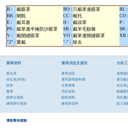
B :
BO :
BL :
戴眼罩
只戴單邊眼罩
BK :
CC :
CO 
閘氈
喉托
E :
H :
P :
戴耳塞
戴頭罩
PS :
SB :
SR :
戴單邊半掩防沙眼罩
戴羊毛額箍
V :
VO :
XB 
戴開縫眼罩
戴單邊開縫眼罩
"2" :
"-" :
重戴
除去
賽事資料
賽馬消息及資訊
分析工
報名表
賽馬消息
速勢能
排位表(本地)
賽馬新聞資料庫
賽日數
賠率
主要賽事
初出馬
賽果
馬匹資料
騎練配
騎師分場表
騎師資料
馬匹搬
練馬師分場表
練馬師資料
貼士指
博彩要有節制