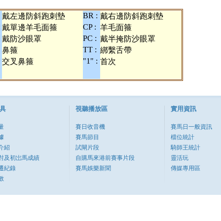
BR :
戴左邊防斜跑刺墊
戴右邊防斜跑刺墊
:
CP :
戴單邊羊毛面箍
羊毛面箍
PC :
戴防沙眼罩
戴半掩防沙眼罩
TT :
鼻箍
綁繫舌帶
:
"1" :
交叉鼻箍
首次
具
視聽播放區
實用資訊
量
賽日收音機
賽馬日一般資訊
據
賽馬節目
檔位統計
介紹
試閘片段
騎師王統計
對及初岀馬成績
自購馬來港前賽事片段
靈活玩
遷紀錄
賽馬娛樂新聞
傳媒專用區
數