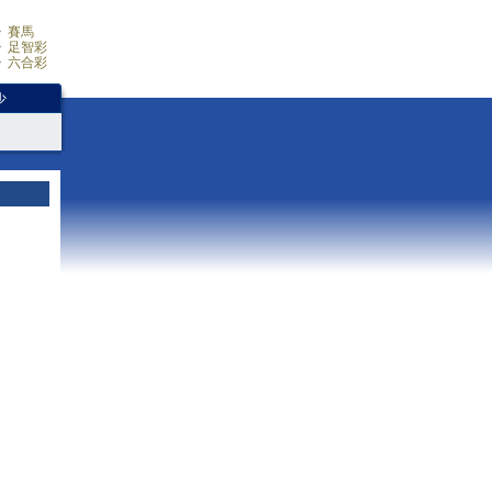
賽馬
足智彩
六合彩
少