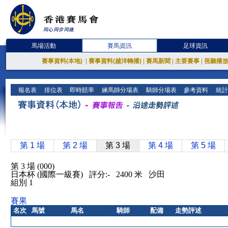
馬場活動
賽馬資訊
足球資訊
賽事資料(本地)
|
賽事資料(越洋轉播)
|
賽馬新聞
|
主要賽事
|
視聽播
報名表
排位表
即時賠率
練馬師分場表
騎師分場表
參考資料
統計
第 1 場
第 2 場
第 3 場
第 4 場
第 5 場
第 3 場 (000)
日本杯 (國際一級賽) 評分:- 2400 米 沙田
組別 1
賽果
名次
馬號
馬名
騎師
配備
走勢評述
無特別報告