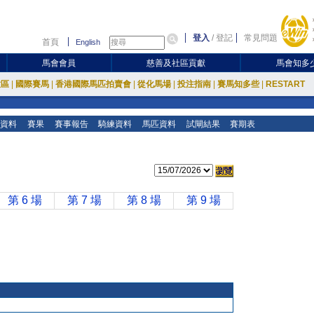
登入
/
登記
常見問題
首頁
English
馬會會員
慈善及社區貢獻
馬會知多
放區
|
國際賽馬
|
香港國際馬匹拍賣會
|
從化馬場
|
投注指南
|
賽馬知多些
|
RESTART
資料
賽果
賽事報告
騎練資料
馬匹資料
試閘結果
賽期表
第 6 場
第 7 場
第 8 場
第 9 場