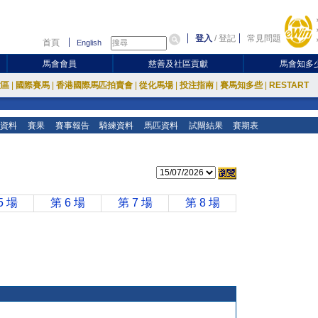
登入
/
登記
常見問題
首頁
English
馬會會員
慈善及社區貢獻
馬會知多
放區
|
國際賽馬
|
香港國際馬匹拍賣會
|
從化馬場
|
投注指南
|
賽馬知多些
|
RESTART
資料
賽果
賽事報告
騎練資料
馬匹資料
試閘結果
賽期表
5 場
第 6 場
第 7 場
第 8 場