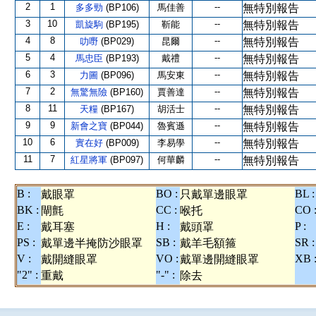
2
1
--
多多勁
(BP106)
馬佳善
無特別報告
3
10
--
凱旋駒
(BP195)
靳能
無特別報告
4
8
--
叻嘢
(BP029)
昆爾
無特別報告
5
4
--
馬忠臣
(BP193)
戴禮
無特別報告
6
3
--
力圖
(BP096)
馬安東
無特別報告
7
2
--
無驚無險
(BP160)
賈善達
無特別報告
8
11
--
天糧
(BP167)
胡活士
無特別報告
9
9
--
新會之寶
(BP044)
魯賓遜
無特別報告
10
6
--
實在好
(BP009)
李易學
無特別報告
11
7
--
紅星將軍
(BP097)
何華麟
無特別報告
B :
BO :
BL :
戴眼罩
只戴單邊眼罩
BK :
CC :
CO 
閘氈
喉托
E :
H :
P :
戴耳塞
戴頭罩
PS :
SB :
SR :
戴單邊半掩防沙眼罩
戴羊毛額箍
V :
VO :
XB 
戴開縫眼罩
戴單邊開縫眼罩
"2" :
"-" :
重戴
除去