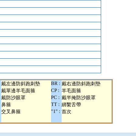
BR :
戴左邊防斜跑刺墊
戴右邊防斜跑刺墊
:
CP :
戴單邊羊毛面箍
羊毛面箍
PC :
戴防沙眼罩
戴半掩防沙眼罩
TT :
鼻箍
綁繫舌帶
:
"1" :
交叉鼻箍
首次