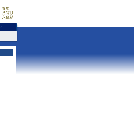
賽馬
足智彩
六合彩
少