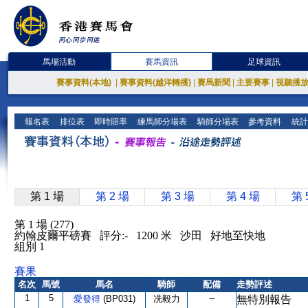
馬場活動
賽馬資訊
足球資訊
賽事資料(本地)
|
賽事資料(越洋轉播)
|
賽馬新聞
|
主要賽事
|
視聽播
報名表
排位表
即時賠率
練馬師分場表
騎師分場表
參考資料
統計
第 1 場
第 2 場
第 3 場
第 4 場
第 
第 1 場 (277)
約翰皮爾平磅賽 評分:- 1200 米 沙田 好地至快地
組別 1
賽果
名次
馬號
馬名
騎師
配備
走勢評述
1
5
--
愛發得
(BP031)
冼毅力
無特別報告