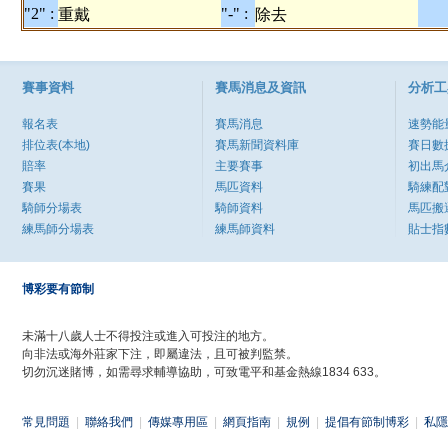
"2" :
"-" :
重戴
除去
賽事資料
賽馬消息及資訊
分析工
報名表
賽馬消息
速勢能
排位表(本地)
賽馬新聞資料庫
賽日數
賠率
主要賽事
初出馬
賽果
馬匹資料
騎練配
騎師分場表
騎師資料
馬匹搬
練馬師分場表
練馬師資料
貼士指
博彩要有節制
未滿十八歲人士不得投注或進入可投注的地方。
向非法或海外莊家下注，即屬違法，且可被判監禁。
切勿沉迷賭博，如需尋求輔導協助，可致電平和基金熱線1834 633。
常見問題
|
聯絡我們
|
傳媒專用區
|
網頁指南
|
規例
|
提倡有節制博彩
|
私隱