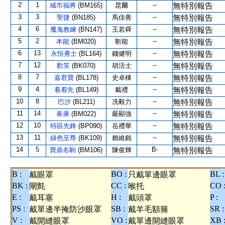
2
1
--
城市福將
(BM165)
昆爾
無特別報告
3
3
--
聖捷
(BN185)
馬佳善
無特別報告
4
6
--
魔鬼教練
(BN147)
王若舜
無特別報告
5
2
--
本能
(BM020)
靳能
無特別報告
6
13
--
永恒勇士
(BL164)
錢健明
無特別報告
7
12
--
歡笑
(BK070)
胡活士
無特別報告
8
7
--
嘉君寶
(BL178)
史卓棟
無特別報告
9
4
--
着着先
(BL149)
戴禮
無特別報告
10
8
--
巴沙
(BL211)
冼毅力
無特別報告
11
14
--
泰康
(BM022)
嚴顯強
無特別報告
12
10
--
特區先鋒
(BP090)
岳禮華
無特別報告
13
11
--
綠色至尊
(BK109)
賴維銘
無特別報告
14
5
B-
寶鼎名駒
(BM106)
陳俊輝
無特別報告
B :
BO :
BL :
戴眼罩
只戴單邊眼罩
BK :
CC :
CO 
閘氈
喉托
E :
H :
P :
戴耳塞
戴頭罩
PS :
SB :
SR :
戴單邊半掩防沙眼罩
戴羊毛額箍
V :
VO :
XB 
戴開縫眼罩
戴單邊開縫眼罩