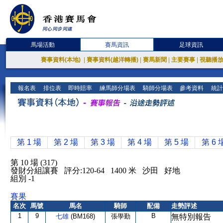
馬場活動
賽馬資訊
足球資訊
賽事資料(本地)
|
賽事資料(越洋轉播)
|
賽馬新聞
|
主要賽事
|
視聽播
報名表
排位表
即時賠率
練馬師分場表
騎師分場表
參考資料
統計
第 1 場
第 2 場
第 3 場
第 4 場
第 5 場
第 6 
第 10 場 (317)
發財分組讓賽 評分:120-64 1400 米 沙田 好地
組別 -1
賽果
名次
馬號
馬名
騎師
配備
走勢評述
1
9
B
七雄
(BM168)
張學勤
無特別報告