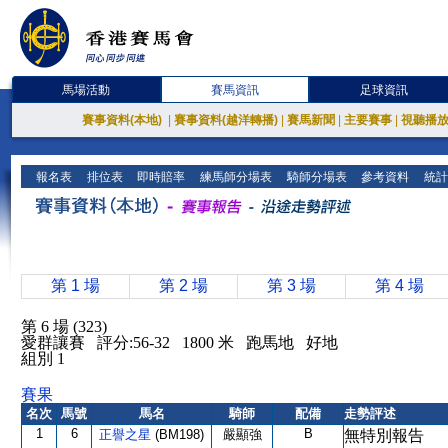
馬場活動
賽馬資訊
足球資訊
賽事資料(本地)
|
賽事資料(越洋轉播)
|
賽馬新聞
|
主要賽事
|
視聽播
報名表
排位表
即時賠率
練馬師分場表
騎師分場表
參考資料
統計
第 1 場
第 2 場
第 3 場
第 4 場
第 6 場 (323)
愛群讓賽 評分:56-32 1800 米 跑馬地 好地
組別 1
賽果
名次
馬號
馬名
騎師
配備
走勢評述
1
6
B
正譽之星
(BM198)
嚴顯強
無特別報告