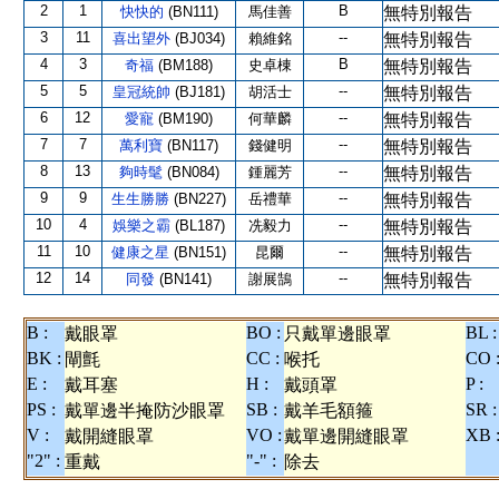
2
1
B
快快的
(BN111)
馬佳善
無特別報告
3
11
--
喜出望外
(BJ034)
賴維銘
無特別報告
4
3
B
奇福
(BM188)
史卓棟
無特別報告
5
5
--
皇冠統帥
(BJ181)
胡活士
無特別報告
6
12
--
愛寵
(BM190)
何華麟
無特別報告
7
7
--
萬利寶
(BN117)
錢健明
無特別報告
8
13
--
夠時髦
(BN084)
鍾麗芳
無特別報告
9
9
--
生生勝勝
(BN227)
岳禮華
無特別報告
10
4
--
娛樂之霸
(BL187)
冼毅力
無特別報告
11
10
--
健康之星
(BN151)
昆爾
無特別報告
12
14
--
同發
(BN141)
謝展鵠
無特別報告
B :
BO :
BL :
戴眼罩
只戴單邊眼罩
BK :
CC :
CO 
閘氈
喉托
E :
H :
P :
戴耳塞
戴頭罩
PS :
SB :
SR :
戴單邊半掩防沙眼罩
戴羊毛額箍
V :
VO :
XB 
戴開縫眼罩
戴單邊開縫眼罩
"2" :
"-" :
重戴
除去