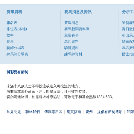
賽事資料
賽馬消息及資訊
分析工
報名表
賽馬消息
速勢能
排位表(本地)
賽馬新聞資料庫
賽日數
賠率
主要賽事
初出馬
賽果
馬匹資料
騎練配
騎師分場表
騎師資料
馬匹搬
練馬師分場表
練馬師資料
貼士指
博彩要有節制
未滿十八歲人士不得投注或進入可投注的地方。
向非法或海外莊家下注，即屬違法，且可被判監禁。
切勿沉迷賭博，如需尋求輔導協助，可致電平和基金熱線1834 633。
常見問題
|
聯絡我們
|
傳媒專用區
|
網頁指南
|
規例
|
提倡有節制博彩
|
私隱