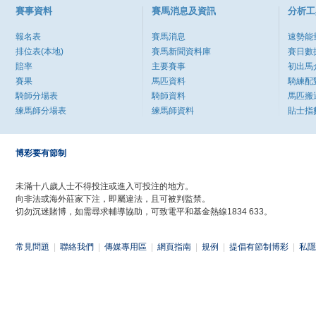
賽事資料
賽馬消息及資訊
分析工
報名表
賽馬消息
速勢能
排位表(本地)
賽馬新聞資料庫
賽日數
賠率
主要賽事
初出馬
賽果
馬匹資料
騎練配
騎師分場表
騎師資料
馬匹搬
練馬師分場表
練馬師資料
貼士指
博彩要有節制
未滿十八歲人士不得投注或進入可投注的地方。
向非法或海外莊家下注，即屬違法，且可被判監禁。
切勿沉迷賭博，如需尋求輔導協助，可致電平和基金熱線1834 633。
常見問題
|
聯絡我們
|
傳媒專用區
|
網頁指南
|
規例
|
提倡有節制博彩
|
私隱