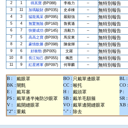
2
1
--
得其寶
(BP088)
李格力
無特別報告
3
11
--
加瑪駿財
(BP035)
史卓棟
無特別報告
4
3
--
猛龍風采
(BP095)
嚴顯強
無特別報告
5
4
--
無驚無險
(BP160)
魯賓遜
無特別報告
6
7
--
快樂成功
(BP145)
冼毅力
無特別報告
7
5
--
高高之寶
(BP093)
馬安東
無特別報告
8
2
--
豪情飲勝
(BP098)
陳俊輝
無特別報告
9
6
--
好衝勁
(BP005)
文羅
無特別報告
10
8
--
長江知己
(BP055)
佩恩
無特別報告
11
9
--
紅星將軍
(BP097)
何華麟
無特別報告
B :
BO :
BL :
戴眼罩
只戴單邊眼罩
BK :
CC :
CO 
閘氈
喉托
E :
H :
P :
戴耳塞
戴頭罩
PS :
SB :
SR :
戴單邊半掩防沙眼罩
戴羊毛額箍
V :
VO :
XB 
戴開縫眼罩
戴單邊開縫眼罩
"2" :
"-" :
重戴
除去