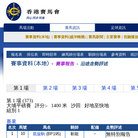
馬場活動
賽馬資訊
足球資訊
賽事資料(本地)
|
賽事資料(越洋轉播)
|
賽馬新聞
|
主要賽事
|
視聽播
報名表
排位表
即時賠率
練馬師分場表
騎師分場表
參考資料
統計
第 1 場
第 2 場
第 3 場
第 4 場
第 
第 1 場 (373)
大埔平磅賽 評分:- 1400 米 沙田 好地至快地
組別 1
賽果
名次
馬號
馬名
騎師
配備
走勢評述
1
10
--
凱旋駒
(BP195)
靳能
無特別報告