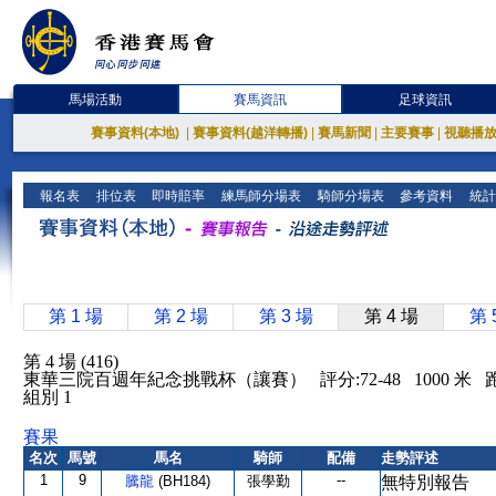
馬場活動
賽馬資訊
足球資訊
賽事資料(本地)
|
賽事資料(越洋轉播)
|
賽馬新聞
|
主要賽事
|
視聽播
報名表
排位表
即時賠率
練馬師分場表
騎師分場表
參考資料
統計
第 1 場
第 2 場
第 3 場
第 4 場
第 
第 4 場 (416)
東華三院百週年紀念挑戰杯（讓賽） 評分:72-48 1000 米
組別 1
賽果
名次
馬號
馬名
騎師
配備
走勢評述
1
9
--
騰龍
(BH184)
張學勤
無特別報告