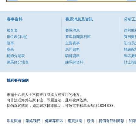
賽事資料
賽馬消息及資訊
分析工
報名表
賽馬消息
速勢能
排位表(本地)
賽馬新聞資料庫
賽日數
賠率
主要賽事
初出馬
賽果
馬匹資料
騎練配
騎師分場表
騎師資料
馬匹搬
練馬師分場表
練馬師資料
貼士指
博彩要有節制
未滿十八歲人士不得投注或進入可投注的地方。
向非法或海外莊家下注，即屬違法，且可被判監禁。
切勿沉迷賭博，如需尋求輔導協助，可致電平和基金熱線1834 633。
常見問題
|
聯絡我們
|
傳媒專用區
|
網頁指南
|
規例
|
提倡有節制博彩
|
私隱