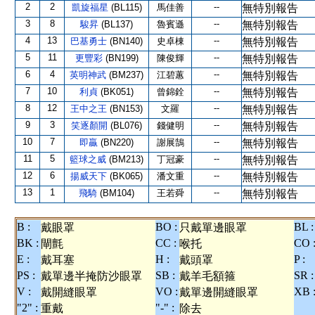
2
2
--
凱旋福星
(BL115)
馬佳善
無特別報告
3
8
--
駿昇
(BL137)
魯賓遜
無特別報告
4
13
--
巴基勇士
(BN140)
史卓棟
無特別報告
5
11
--
更豐彩
(BN199)
陳俊輝
無特別報告
6
4
--
英明神武
(BM237)
江碧蕙
無特別報告
7
10
--
利貞
(BK051)
曾錦銓
無特別報告
8
12
--
王中之王
(BN153)
文羅
無特別報告
9
3
--
笑逐顏開
(BL076)
錢健明
無特別報告
10
7
--
即贏
(BN220)
謝展鵠
無特別報告
11
5
--
籃球之威
(BM213)
丁冠豪
無特別報告
12
6
--
揚威天下
(BK065)
潘文重
無特別報告
13
1
--
飛騎
(BM104)
王若舜
無特別報告
B :
BO :
BL :
戴眼罩
只戴單邊眼罩
BK :
CC :
CO 
閘氈
喉托
E :
H :
P :
戴耳塞
戴頭罩
PS :
SB :
SR :
戴單邊半掩防沙眼罩
戴羊毛額箍
V :
VO :
XB 
戴開縫眼罩
戴單邊開縫眼罩
"2" :
"-" :
重戴
除去