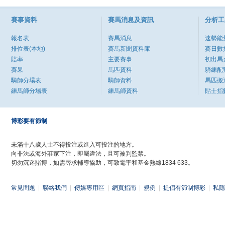
賽事資料
賽馬消息及資訊
分析工
報名表
賽馬消息
速勢能
排位表(本地)
賽馬新聞資料庫
賽日數
賠率
主要賽事
初出馬
賽果
馬匹資料
騎練配
騎師分場表
騎師資料
馬匹搬
練馬師分場表
練馬師資料
貼士指
博彩要有節制
未滿十八歲人士不得投注或進入可投注的地方。
向非法或海外莊家下注，即屬違法，且可被判監禁。
切勿沉迷賭博，如需尋求輔導協助，可致電平和基金熱線1834 633。
常見問題
|
聯絡我們
|
傳媒專用區
|
網頁指南
|
規例
|
提倡有節制博彩
|
私隱