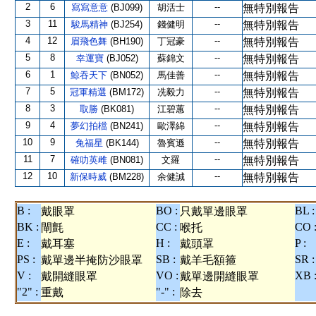
2
6
--
寫寫意意
(BJ099)
胡活士
無特別報告
3
11
--
駿馬精神
(BJ254)
錢健明
無特別報告
4
12
--
眉飛色舞
(BH190)
丁冠豪
無特別報告
5
8
--
幸運寶
(BJ052)
蘇錦文
無特別報告
6
1
--
鯨吞天下
(BN052)
馬佳善
無特別報告
7
5
--
冠軍精選
(BM172)
冼毅力
無特別報告
8
3
--
取勝
(BK081)
江碧蕙
無特別報告
9
4
--
夢幻拍檔
(BN241)
歐澤綿
無特別報告
10
9
--
兔福星
(BK144)
魯賓遜
無特別報告
11
7
--
確叻英雌
(BN081)
文羅
無特別報告
12
10
--
新保時威
(BM228)
余健誠
無特別報告
B :
BO :
BL :
戴眼罩
只戴單邊眼罩
BK :
CC :
CO 
閘氈
喉托
E :
H :
P :
戴耳塞
戴頭罩
PS :
SB :
SR :
戴單邊半掩防沙眼罩
戴羊毛額箍
V :
VO :
XB 
戴開縫眼罩
戴單邊開縫眼罩
"2" :
"-" :
重戴
除去