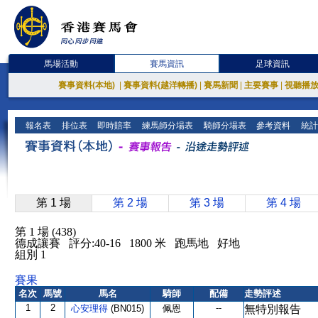
馬場活動
賽馬資訊
足球資訊
賽事資料(本地)
|
賽事資料(越洋轉播)
|
賽馬新聞
|
主要賽事
|
視聽播
報名表
排位表
即時賠率
練馬師分場表
騎師分場表
參考資料
統計
第 1 場
第 2 場
第 3 場
第 4 場
第 1 場 (438)
德成讓賽 評分:40-16 1800 米 跑馬地 好地
組別 1
賽果
名次
馬號
馬名
騎師
配備
走勢評述
1
2
--
心安理得
(BN015)
佩恩
無特別報告