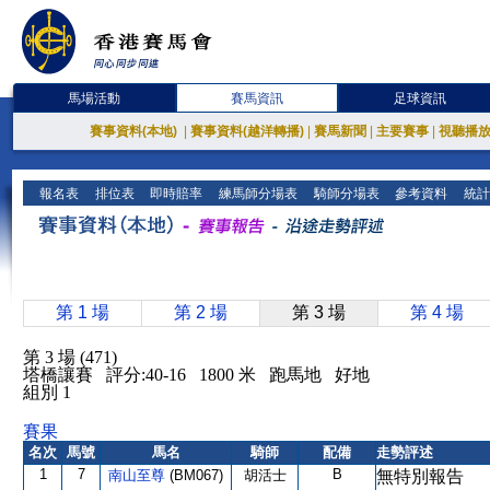
馬場活動
賽馬資訊
足球資訊
賽事資料(本地)
|
賽事資料(越洋轉播)
|
賽馬新聞
|
主要賽事
|
視聽播
報名表
排位表
即時賠率
練馬師分場表
騎師分場表
參考資料
統計
第 1 場
第 2 場
第 3 場
第 4 場
第 3 場 (471)
塔橋讓賽 評分:40-16 1800 米 跑馬地 好地
組別 1
賽果
名次
馬號
馬名
騎師
配備
走勢評述
1
7
B
南山至尊
(BM067)
胡活士
無特別報告