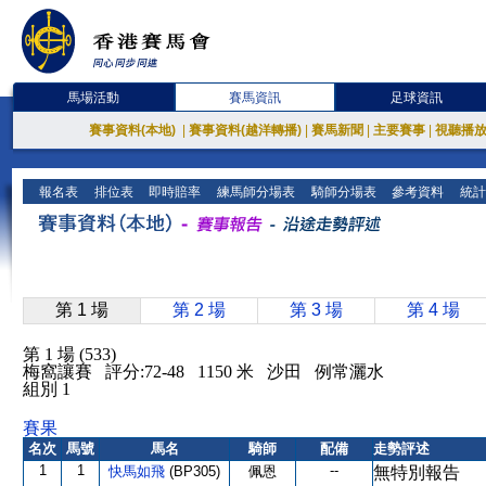
馬場活動
賽馬資訊
足球資訊
賽事資料(本地)
|
賽事資料(越洋轉播)
|
賽馬新聞
|
主要賽事
|
視聽播
報名表
排位表
即時賠率
練馬師分場表
騎師分場表
參考資料
統計
第 1 場
第 2 場
第 3 場
第 4 場
第 1 場 (533)
梅窩讓賽 評分:72-48 1150 米 沙田 例常灑水
組別 1
賽果
名次
馬號
馬名
騎師
配備
走勢評述
1
1
--
快馬如飛
(BP305)
佩恩
無特別報告