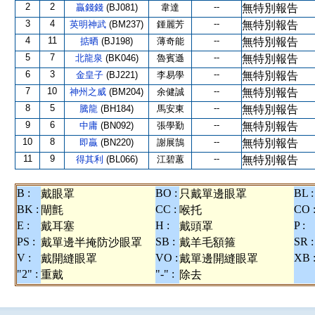
2
2
--
贏錢錢
(BJ081)
韋達
無特別報告
3
4
--
英明神武
(BM237)
鍾麗芳
無特別報告
4
11
--
掂晒
(BJ198)
薄奇能
無特別報告
5
7
--
北龍泉
(BK046)
魯賓遜
無特別報告
6
3
--
金皇子
(BJ221)
李易學
無特別報告
7
10
--
神州之威
(BM204)
余健誠
無特別報告
8
5
--
騰龍
(BH184)
馬安東
無特別報告
9
6
--
中庸
(BN092)
張學勤
無特別報告
10
8
--
即贏
(BN220)
謝展鵠
無特別報告
11
9
--
得其利
(BL066)
江碧蕙
無特別報告
B :
BO :
BL :
戴眼罩
只戴單邊眼罩
BK :
CC :
CO 
閘氈
喉托
E :
H :
P :
戴耳塞
戴頭罩
PS :
SB :
SR :
戴單邊半掩防沙眼罩
戴羊毛額箍
V :
VO :
XB 
戴開縫眼罩
戴單邊開縫眼罩
"2" :
"-" :
重戴
除去