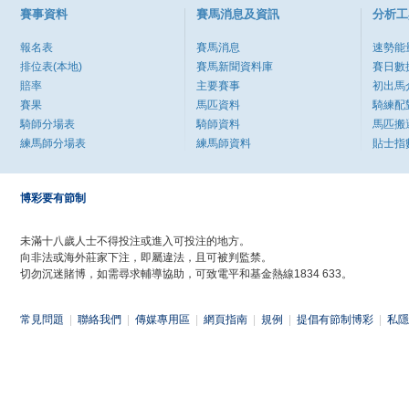
賽事資料
賽馬消息及資訊
分析工
報名表
賽馬消息
速勢能
排位表(本地)
賽馬新聞資料庫
賽日數
賠率
主要賽事
初出馬
賽果
馬匹資料
騎練配
騎師分場表
騎師資料
馬匹搬
練馬師分場表
練馬師資料
貼士指
博彩要有節制
未滿十八歲人士不得投注或進入可投注的地方。
向非法或海外莊家下注，即屬違法，且可被判監禁。
切勿沉迷賭博，如需尋求輔導協助，可致電平和基金熱線1834 633。
常見問題
|
聯絡我們
|
傳媒專用區
|
網頁指南
|
規例
|
提倡有節制博彩
|
私隱