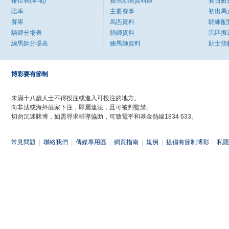
排位表(本地)
賽馬新聞資料庫
賽日數
賠率
主要賽事
初出馬
賽果
馬匹資料
騎練配
騎師分場表
騎師資料
馬匹搬
練馬師分場表
練馬師資料
貼士指
博彩要有節制
未滿十八歲人士不得投注或進入可投注的地方。
向非法或海外莊家下注，即屬違法，且可被判監禁。
切勿沉迷賭博，如需尋求輔導協助，可致電平和基金熱線1834 633。
常見問題
|
聯絡我們
|
傳媒專用區
|
網頁指南
|
規例
|
提倡有節制博彩
|
私隱