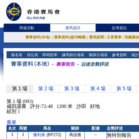
馬場活動
賽馬資訊
足球資訊
賽事資料(本地)
|
賽事資料(越洋轉播)
|
賽馬新聞
|
主要賽事
|
視聽播
報名表
排位表
即時賠率
練馬師分場表
騎師分場表
參考資料
統計
第 1 場
第 2 場
第 3 場
第 4 場
第 5 場
第 1 場 (093)
咸田讓賽 評分:72-48 1200 米 沙田 好地
組別 1
賽果
名次
馬號
馬名
騎師
配備
走勢評述
1
1
--
勝利來
(BP272)
馬佳善
無特別報告