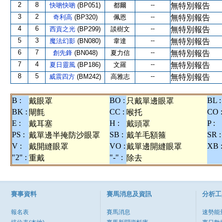
2
8
--
快啲快啲
(BP051)
都爾
無特別報告
3
2
--
奇利高
(BP320)
佩恩
無特別報告
4
6
--
西貢之光
(BP299)
談樹文
無特別報告
5
3
--
魔法幻影
(BN080)
韋達
無特別報告
6
7
--
創先鋒
(BN048)
夏力信
無特別報告
7
4
--
夏日靈風
(BP186)
文羅
無特別報告
8
5
--
威震四方
(BM242)
高雅志
無特別報告
B :
BO :
BL :
戴眼罩
只戴單邊眼罩
BK :
CC :
CO 
閘氈
喉托
E :
H :
P :
戴耳塞
戴頭罩
PS :
SB :
SR :
戴單邊半掩防沙眼罩
戴羊毛額箍
V :
VO :
XB 
戴開縫眼罩
戴單邊開縫眼罩
"2" :
"-" :
重戴
除去
賽事資料
賽馬消息及資訊
分析工
報名表
賽馬消息
速勢能