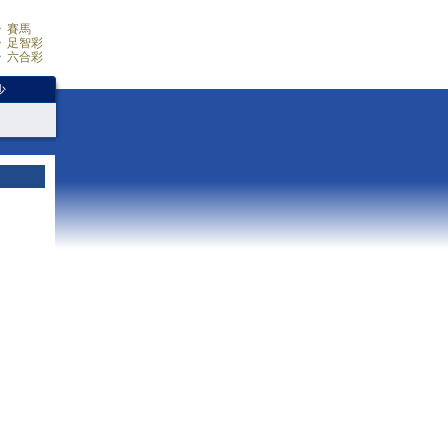
賽馬
足智彩
六合彩
少