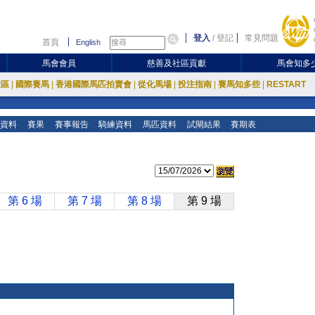
登入
/
登記
常見問題
首頁
English
馬會會員
慈善及社區貢獻
馬會知多
放區
|
國際賽馬
|
香港國際馬匹拍賣會
|
從化馬場
|
投注指南
|
賽馬知多些
|
RESTART
資料
賽果
賽事報告
騎練資料
馬匹資料
試閘結果
賽期表
第 6 場
第 7 場
第 8 場
第 9 場