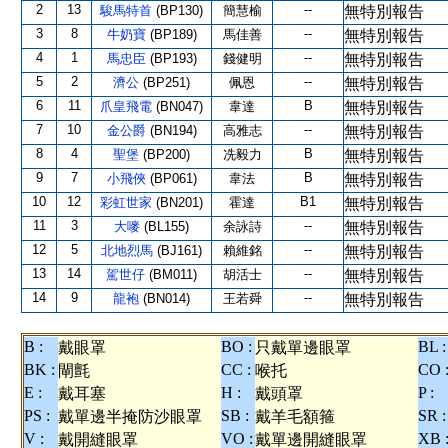
2
13
--
駿馬特首
(BP130)
簡慧榆
無特別報告
3
8
--
牛奶寶
(BP189)
馬佳善
無特別報告
4
1
--
馬忠臣
(BP193)
錢健明
無特別報告
5
2
--
濟公
(BP251)
佩恩
無特別報告
6
11
B
爪皇飛電
(BN047)
韋達
無特別報告
7
10
--
金公爵
(BN194)
高雅志
無特別報告
8
4
B
聖堡
(BP200)
冼毅力
無特別報告
9
7
B
小飛俠
(BP061)
韋法
無特別報告
10
12
B1
彩虹世家
(BN201)
霍達
無特別報告
11
3
--
大嘜
(BL155)
余詠詩
無特別報告
12
5
--
北地烈馬
(BJ161)
賴維銘
無特別報告
13
14
--
駕世仔
(BM011)
胡活士
無特別報告
14
9
--
龍袍
(BN014)
王若舜
無特別報告
B :
BO :
BL :
戴眼罩
只戴單邊眼罩
BK :
CC :
CO 
閘氈
喉托
E :
H :
P :
戴耳塞
戴頭罩
PS :
SB :
SR :
戴單邊半掩防沙眼罩
戴羊毛額箍
V :
VO :
XB 
戴開縫眼罩
戴單邊開縫眼罩