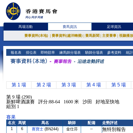
馬場活動
賽馬資訊
足球資訊
賽事資料(本地)
|
賽事資料(越洋轉播)
|
賽馬新聞
|
主要賽事
|
視聽播
報名表
排位表
即時賠率
練馬師分場表
騎師分場表
參考資料
統計
第 1 場
第 2 場
第 3 場
第 4 場
第 5 場
第 9 場 (290)
新鮮啤酒讓賽 評分:88-64 1600 米 沙田 好地至快地
組別 1
賽果
名次
馬號
馬名
騎師
配備
走勢評述
1
6
--
賽寶士
(BN244)
金仕芬
無特別報告