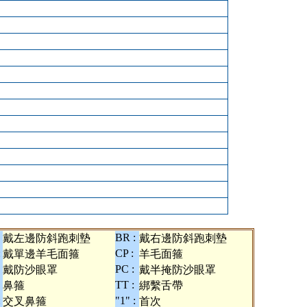
BR :
戴左邊防斜跑刺墊
戴右邊防斜跑刺墊
:
CP :
戴單邊羊毛面箍
羊毛面箍
PC :
戴防沙眼罩
戴半掩防沙眼罩
TT :
鼻箍
綁繫舌帶
:
"1" :
交叉鼻箍
首次