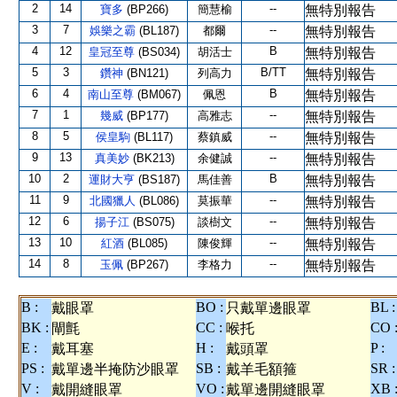
2
14
--
寶多
(BP266)
簡慧榆
無特別報告
3
7
--
娛樂之霸
(BL187)
都爾
無特別報告
4
12
B
皇冠至尊
(BS034)
胡活士
無特別報告
5
3
B/TT
鑽神
(BN121)
列高力
無特別報告
6
4
B
南山至尊
(BM067)
佩恩
無特別報告
7
1
--
幾威
(BP177)
高雅志
無特別報告
8
5
--
侯皇駒
(BL117)
蔡鎮威
無特別報告
9
13
--
真美妙
(BK213)
余健誠
無特別報告
10
2
B
運財大亨
(BS187)
馬佳善
無特別報告
11
9
--
北國獵人
(BL086)
莫振華
無特別報告
12
6
--
揚子江
(BS075)
談樹文
無特別報告
13
10
--
紅酒
(BL085)
陳俊輝
無特別報告
14
8
--
玉佩
(BP267)
李格力
無特別報告
B :
BO :
BL :
戴眼罩
只戴單邊眼罩
BK :
CC :
CO 
閘氈
喉托
E :
H :
P :
戴耳塞
戴頭罩
PS :
SB :
SR :
戴單邊半掩防沙眼罩
戴羊毛額箍
V :
VO :
XB 
戴開縫眼罩
戴單邊開縫眼罩