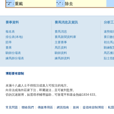
"2" :
"-" :
重戴
除去
賽事資料
賽馬消息及資訊
分析工
報名表
賽馬消息
速勢能
排位表(本地)
賽馬新聞資料庫
賽日數
賠率
主要賽事
初出馬
賽果
馬匹資料
騎練配
騎師分場表
騎師資料
馬匹搬
練馬師分場表
練馬師資料
貼士指
博彩要有節制
未滿十八歲人士不得投注或進入可投注的地方。
向非法或海外莊家下注，即屬違法，且可被判監禁。
切勿沉迷賭博，如需尋求輔導協助，可致電平和基金熱線1834 633。
常見問題
|
聯絡我們
|
傳媒專用區
|
網頁指南
|
規例
|
提倡有節制博彩
|
私隱