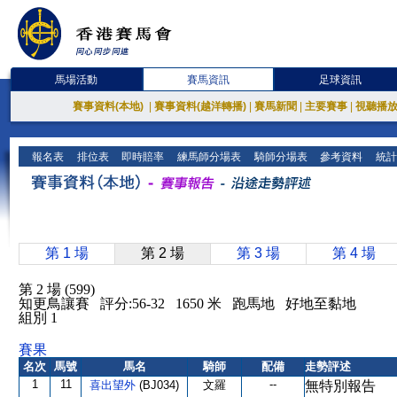
馬場活動
賽馬資訊
足球資訊
賽事資料(本地)
|
賽事資料(越洋轉播)
|
賽馬新聞
|
主要賽事
|
視聽播
報名表
排位表
即時賠率
練馬師分場表
騎師分場表
參考資料
統計
第 1 場
第 2 場
第 3 場
第 4 場
第 2 場 (599)
知更鳥讓賽 評分:56-32 1650 米 跑馬地 好地至黏地
組別 1
賽果
名次
馬號
馬名
騎師
配備
走勢評述
1
11
--
喜出望外
(BJ034)
文羅
無特別報告