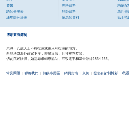
賽果
馬匹資料
騎練配
騎師分場表
騎師資料
馬匹搬
練馬師分場表
練馬師資料
貼士指
博彩要有節制
未滿十八歲人士不得投注或進入可投注的地方。
向非法或海外莊家下注，即屬違法，且可被判監禁。
切勿沉迷賭博，如需尋求輔導協助，可致電平和基金熱線1834 633。
常見問題
|
聯絡我們
|
傳媒專用區
|
網頁指南
|
規例
|
提倡有節制博彩
|
私隱