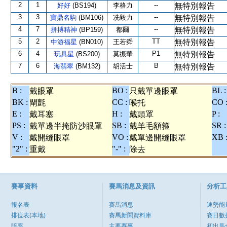
2
1
--
好好
(BS194)
李格力
無特別報告
3
3
--
寶鼎名駒
(BM106)
冼毅力
無特別報告
4
7
--
拼搏精神
(BP159)
都爾
無特別報告
5
2
TT
中游福星
(BN010)
王若舜
無特別報告
6
4
P1
玩具星
(BS200)
莫振華
無特別報告
7
6
B
海翡翠
(BM132)
胡活士
無特別報告
B :
BO :
BL :
戴眼罩
只戴單邊眼罩
BK :
CC :
CO 
閘氈
喉托
E :
H :
P :
戴耳塞
戴頭罩
PS :
SB :
SR :
戴單邊半掩防沙眼罩
戴羊毛額箍
V :
VO :
XB 
戴開縫眼罩
戴單邊開縫眼罩
"2" :
"-" :
重戴
除去
賽事資料
賽馬消息及資訊
分析工
報名表
賽馬消息
速勢能
排位表(本地)
賽馬新聞資料庫
賽日數
賠率
主要賽事
初出馬