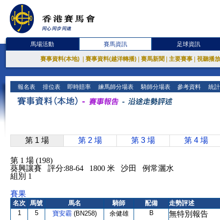
馬場活動
賽馬資訊
足球資訊
賽事資料(本地)
|
賽事資料(越洋轉播)
|
賽馬新聞
|
主要賽事
|
視聽播
報名表
排位表
即時賠率
練馬師分場表
騎師分場表
參考資料
統計
第 1 場
第 2 場
第 3 場
第 4 場
第 1 場 (198)
葵興讓賽 評分:88-64 1800 米 沙田 例常灑水
組別 1
賽果
名次
馬號
馬名
騎師
配備
走勢評述
1
5
B
寶安霸
(BN258)
余健雄
無特別報告