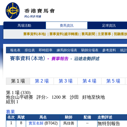
馬場活動
賽馬資訊
足球資訊
賽事資料(本地)
|
賽事資料(越洋轉播)
|
賽馬新聞
|
主要賽事
|
視聽播
報名表
排位表
即時賠率
練馬師分場表
騎師分場表
參考資料
統計
第 1 場
第 2 場
第 3 場
第 4 場
第 5 場
第 1 場 (330)
炮台山平磅賽 評分:- 1200 米 沙田 好地至快地
組別 1
賽果
名次
馬號
馬名
騎師
配備
走勢評述
1
8
--
實至名歸
(BT042)
馬佳善
無特別報告