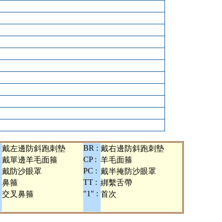
BR :
戴左邊防斜跑刺墊
戴右邊防斜跑刺墊
:
CP :
戴單邊羊毛面箍
羊毛面箍
PC :
戴防沙眼罩
戴半掩防沙眼罩
TT :
鼻箍
綁繫舌帶
:
"1" :
交叉鼻箍
首次