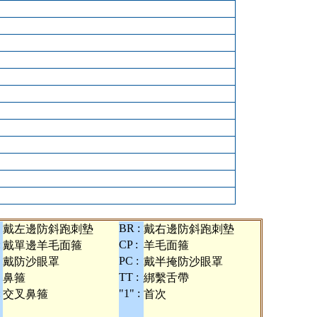
BR :
戴左邊防斜跑刺墊
戴右邊防斜跑刺墊
:
CP :
戴單邊羊毛面箍
羊毛面箍
PC :
戴防沙眼罩
戴半掩防沙眼罩
TT :
鼻箍
綁繫舌帶
:
"1" :
交叉鼻箍
首次