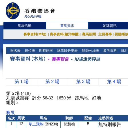
馬場活動
賽馬資訊
足球資訊
賽事資料(本地)
|
賽事資料(越洋轉播)
|
賽馬新聞
|
主要賽事
|
視聽播
報名表
排位表
即時賠率
練馬師分場表
騎師分場表
參考資料
統計
第 1 場
第 2 場
第 3 場
第 4 場
第 6 場 (418)
九龍城讓賽 評分:56-32 1650 米 跑馬地 好地
組別 2
賽果
名次
馬號
馬名
騎師
配備
走勢評述
1
12
B
草上飛駒
(BN234)
簡慧榆
無特別報告