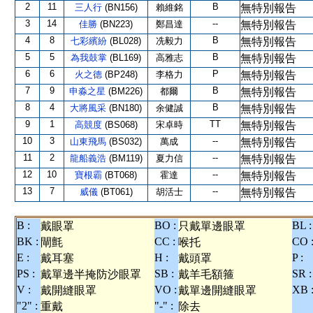
2
11
B
三人行
(BN156)
賴維銘
無特別報告
3
14
--
佳勝
(BN223)
鄭昌達
無特別報告
4
8
B
七彩繽紛
(BL028)
冼毅力
無特別報告
5
5
B
為我鼓掌
(BL169)
高雅志
無特別報告
6
6
P
火之德
(BP248)
李格力
無特別報告
7
9
B
申淼之星
(BM226)
都爾
無特別報告
8
4
B
大將風采
(BN180)
余健誠
無特別報告
9
1
TT
高競度
(BS068)
宋卓時
無特別報告
10
3
--
山東飛馬
(BS032)
萬成
無特別報告
11
2
--
龍船義浩
(BM119)
夏力信
無特別報告
12
10
--
寶根霸
(BT068)
霍達
無特別報告
13
7
--
威儀
(BT061)
胡活士
無特別報告
B :
BO :
BL :
戴眼罩
只戴單邊眼罩
BK :
CC :
CO 
閘氈
喉托
E :
H :
P :
戴耳塞
戴頭罩
PS :
SB :
SR :
戴單邊半掩防沙眼罩
戴羊毛額箍
V :
VO :
XB 
戴開縫眼罩
戴單邊開縫眼罩
"2" :
"-" :
重戴
除去