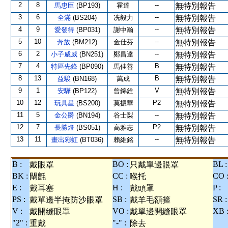
2
8
--
馬忠臣
(BP193)
霍達
無特別報告
3
6
--
全滿
(BS204)
冼毅力
無特別報告
4
9
--
愛發得
(BP031)
謝中瀚
無特別報告
5
10
--
奔放
(BM212)
金仕芬
無特別報告
6
2
--
小子威威
(BN251)
鄭昌達
無特別報告
7
4
B
特區先鋒
(BP090)
馬佳善
無特別報告
8
13
B
益駿
(BN168)
萬成
無特別報告
9
1
V
安驊
(BP122)
曾錦銓
無特別報告
10
12
P2
玩具星
(BS200)
莫振華
無特別報告
11
5
--
金公爵
(BN194)
谷士梨
無特別報告
12
7
P2
長勝燈
(BS051)
高雅志
無特別報告
13
11
--
畫出彩虹
(BT036)
賴維銘
無特別報告
B :
BO :
BL :
戴眼罩
只戴單邊眼罩
BK :
CC :
CO 
閘氈
喉托
E :
H :
P :
戴耳塞
戴頭罩
PS :
SB :
SR :
戴單邊半掩防沙眼罩
戴羊毛額箍
V :
VO :
XB 
戴開縫眼罩
戴單邊開縫眼罩
"2" :
"-" :
重戴
除去