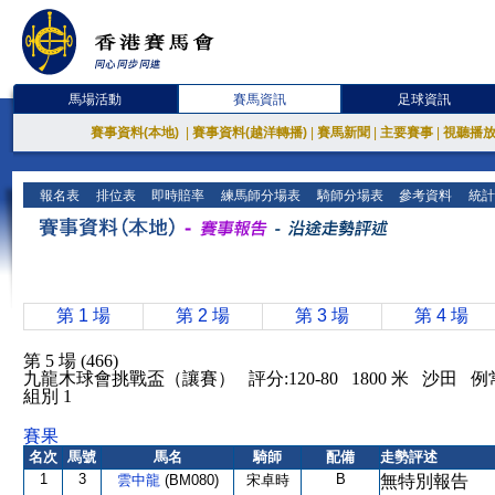
馬場活動
賽馬資訊
足球資訊
賽事資料(本地)
|
賽事資料(越洋轉播)
|
賽馬新聞
|
主要賽事
|
視聽播
報名表
排位表
即時賠率
練馬師分場表
騎師分場表
參考資料
統計
第 1 場
第 2 場
第 3 場
第 4 場
第 5 場 (466)
九龍木球會挑戰盃（讓賽） 評分:120-80 1800 米 沙田 
組別 1
賽果
名次
馬號
馬名
騎師
配備
走勢評述
1
3
B
雲中龍
(BM080)
宋卓時
無特別報告