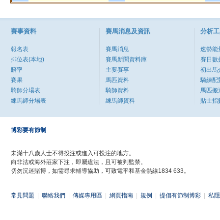
賽事資料
賽馬消息及資訊
分析工
報名表
賽馬消息
速勢能
排位表(本地)
賽馬新聞資料庫
賽日數
賠率
主要賽事
初出馬
賽果
馬匹資料
騎練配
騎師分場表
騎師資料
馬匹搬
練馬師分場表
練馬師資料
貼士指
博彩要有節制
未滿十八歲人士不得投注或進入可投注的地方。
向非法或海外莊家下注，即屬違法，且可被判監禁。
切勿沉迷賭博，如需尋求輔導協助，可致電平和基金熱線1834 633。
常見問題
|
聯絡我們
|
傳媒專用區
|
網頁指南
|
規例
|
提倡有節制博彩
|
私隱