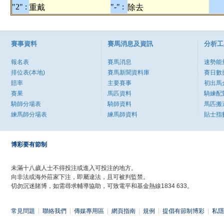
"2" :
"-" :
重戴
除去
賽事資料
賽馬消息及資訊
分析工
報名表
賽馬消息
速勢能
排位表(本地)
賽馬新聞資料庫
賽日數
賠率
主要賽事
初出馬
賽果
馬匹資料
騎練配
騎師分場表
騎師資料
馬匹搬
練馬師分場表
練馬師資料
貼士指
博彩要有節制
未滿十八歲人士不得投注或進入可投注的地方。
向非法或海外莊家下注，即屬違法，且可被判監禁。
切勿沉迷賭博，如需尋求輔導協助，可致電平和基金熱線1834 633。
常見問題
|
聯絡我們
|
傳媒專用區
|
網頁指南
|
規例
|
提倡有節制博彩
|
私隱