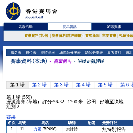
馬場活動
賽馬資訊
足球資訊
賽事資料(本地)
|
賽事資料(越洋轉播)
|
賽馬新聞
|
主要賽事
|
視聽播
報名表
排位表
即時賠率
練馬師分場表
騎師分場表
參考資料
統計
第 1 場
第 2 場
第 3 場
第 4 場
第 5 場
第 6 
第 1 場 (559)
瀝源讓賽 (草地) 評分:56-32 1200 米 沙田 好地至快地
組別 2
賽果
名次
馬號
馬名
騎師
配備
走勢評述
1
11
--
力圖
(BP096)
余詠詩
無特別報告