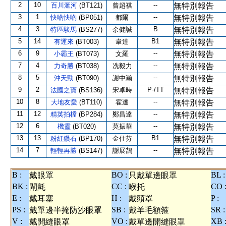
2
10
--
百川滙河
(BT121)
曾超祺
無特別報告
3
1
--
快啲快啲
(BP051)
都爾
無特別報告
4
3
B
特區駿馬
(BS277)
余健誠
無特別報告
5
14
B1
有運來
(BT003)
韋達
無特別報告
6
9
--
小霸王
(BT073)
文羅
無特別報告
7
4
--
力奇勝
(BT038)
冼毅力
無特別報告
8
5
--
沖天勁
(BT090)
謝中瀚
無特別報告
9
2
P-/TT
法國之寶
(BS136)
宋卓時
無特別報告
10
8
--
大地友愛
(BT110)
霍達
無特別報告
11
12
--
精英拍檔
(BP284)
鄭昌達
無特別報告
12
6
--
機靈
(BT020)
莫振華
無特別報告
13
13
B1
粉紅鑽石
(BP170)
金仕芬
無特別報告
14
7
--
輕輕再勝
(BS147)
謝展鵠
無特別報告
B :
BO :
BL :
戴眼罩
只戴單邊眼罩
BK :
CC :
CO 
閘氈
喉托
E :
H :
P :
戴耳塞
戴頭罩
PS :
SB :
SR :
戴單邊半掩防沙眼罩
戴羊毛額箍
V :
VO :
XB 
戴開縫眼罩
戴單邊開縫眼罩