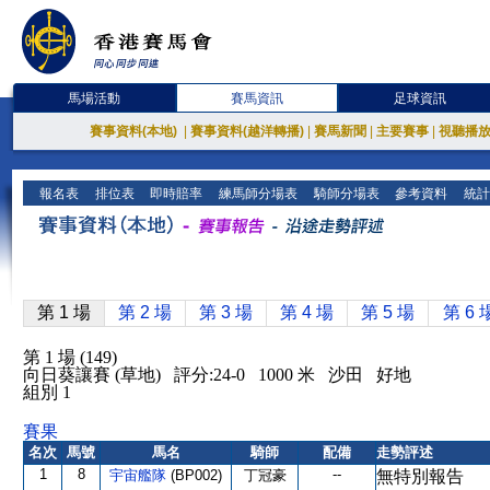
馬場活動
賽馬資訊
足球資訊
賽事資料(本地)
|
賽事資料(越洋轉播)
|
賽馬新聞
|
主要賽事
|
視聽播
報名表
排位表
即時賠率
練馬師分場表
騎師分場表
參考資料
統計
第 1 場
第 2 場
第 3 場
第 4 場
第 5 場
第 6 
第 1 場 (149)
向日葵讓賽 (草地) 評分:24-0 1000 米 沙田 好地
組別 1
賽果
名次
馬號
馬名
騎師
配備
走勢評述
1
8
--
宇宙艦隊
(BP002)
丁冠豪
無特別報告