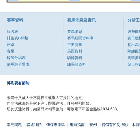
賽事資料
賽馬消息及資訊
分析工
報名表
賽馬消息
速勢能
排位表(本地)
賽馬新聞資料庫
賽日數
賠率
主要賽事
初出馬
賽果
馬匹資料
騎練配
騎師分場表
騎師資料
馬匹搬
練馬師分場表
練馬師資料
貼士指
博彩要有節制
未滿十八歲人士不得投注或進入可投注的地方。
向非法或海外莊家下注，即屬違法，且可被判監禁。
切勿沉迷賭博，如需尋求輔導協助，可致電平和基金熱線1834 633。
常見問題
|
聯絡我們
|
傳媒專用區
|
網頁指南
|
規例
|
提倡有節制博彩
|
私隱