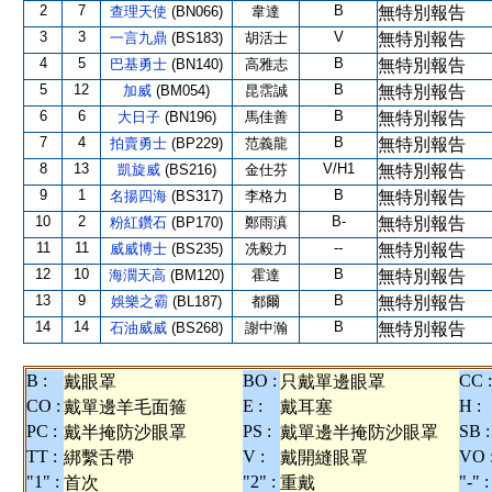
2
7
B
查理天使
(BN066)
韋達
無特別報告
3
3
V
一言九鼎
(BS183)
胡活士
無特別報告
4
5
B
巴基勇士
(BN140)
高雅志
無特別報告
5
12
B
加威
(BM054)
昆霑誠
無特別報告
6
6
B
大日子
(BN196)
馬佳善
無特別報告
7
4
B
拍賣勇士
(BP229)
范義龍
無特別報告
8
13
V/H1
凱旋威
(BS216)
金仕芬
無特別報告
9
1
B
名揚四海
(BS317)
李格力
無特別報告
10
2
B-
粉紅鑽石
(BP170)
鄭雨滇
無特別報告
11
11
--
威威博士
(BS235)
冼毅力
無特別報告
12
10
B
海濶天高
(BM120)
霍達
無特別報告
13
9
B
娛樂之霸
(BL187)
都爾
無特別報告
14
14
B
石油威威
(BS268)
謝中瀚
無特別報告
B :
BO :
CC :
戴眼罩
只戴單邊眼罩
CO :
E :
H :
戴單邊羊毛面箍
戴耳塞
PC :
PS :
SB :
戴半掩防沙眼罩
戴單邊半掩防沙眼罩
TT :
V :
VO 
綁繫舌帶
戴開縫眼罩
"1" :
"2" :
"-" :
首次
重戴