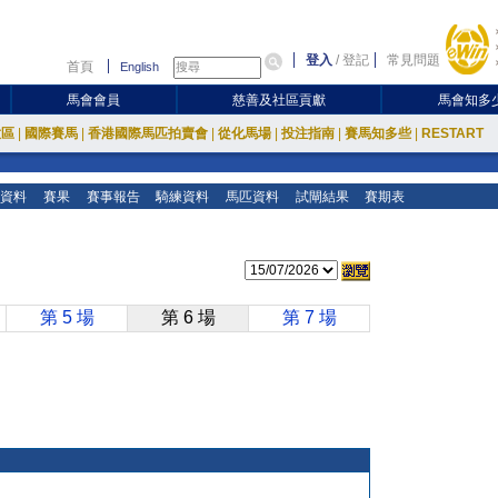
登入
/
登記
常見問題
首頁
English
馬會會員
慈善及社區貢獻
馬會知多
放區
|
國際賽馬
|
香港國際馬匹拍賣會
|
從化馬場
|
投注指南
|
賽馬知多些
|
RESTART
資料
賽果
賽事報告
騎練資料
馬匹資料
試閘結果
賽期表
第 5 場
第 6 場
第 7 場