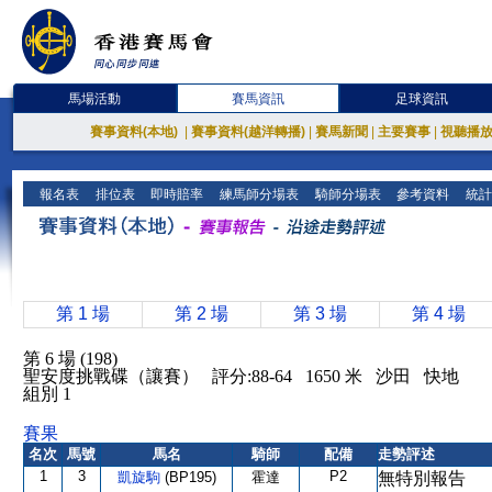
馬場活動
賽馬資訊
足球資訊
賽事資料(本地)
|
賽事資料(越洋轉播)
|
賽馬新聞
|
主要賽事
|
視聽播
報名表
排位表
即時賠率
練馬師分場表
騎師分場表
參考資料
統計
第 1 場
第 2 場
第 3 場
第 4 場
第 6 場 (198)
聖安度挑戰碟（讓賽） 評分:88-64 1650 米 沙田 快地
組別 1
賽果
名次
馬號
馬名
騎師
配備
走勢評述
1
3
P2
凱旋駒
(BP195)
霍達
無特別報告