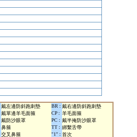
BR :
戴左邊防斜跑刺墊
戴右邊防斜跑刺墊
:
CP :
戴單邊羊毛面箍
羊毛面箍
PC :
戴防沙眼罩
戴半掩防沙眼罩
TT :
鼻箍
綁繫舌帶
:
"1" :
交叉鼻箍
首次