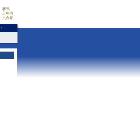
賽馬
足智彩
六合彩
少