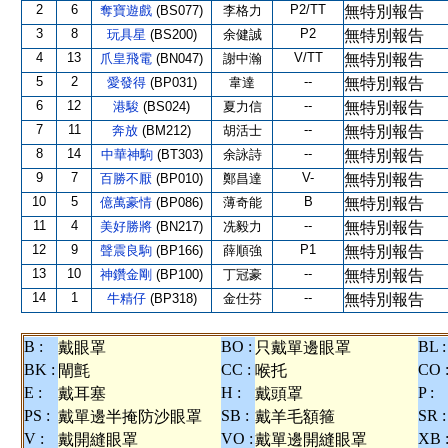
2
6
P2/TT
奪寶遊戲
(BS077)
李格力
無特別報告
3
8
P2
玩具星
(BS200)
余健誠
無特別報告
4
13
V/TT
爪皇飛電
(BN047)
謝中瀚
無特別報告
5
2
--
愛發得
(BP031)
韋達
無特別報告
6
12
--
港駿
(BS024)
夏力信
無特別報告
7
11
--
奔放
(BM212)
胡活士
無特別報告
8
14
--
中華神駒
(BT303)
余詠詩
無特別報告
9
7
V-
百勝不厭
(BP010)
鄭昌達
無特別報告
10
5
B
億萬豪情
(BP086)
薄奇能
無特別報告
11
4
--
美好勝將
(BN217)
冼毅力
無特別報告
12
9
P1
聲震良駒
(BP166)
薛順強
無特別報告
13
10
--
神鑽金剛
(BP100)
丁冠豪
無特別報告
14
1
--
牛精仔
(BP318)
金仕芬
無特別報告
B :
BO :
BL :
戴眼罩
只戴單邊眼罩
BK :
CC :
CO 
閘氈
喉托
E :
H :
P :
戴耳塞
戴頭罩
PS :
SB :
SR :
戴單邊半掩防沙眼罩
戴羊毛額箍
V :
VO :
XB 
戴開縫眼罩
戴單邊開縫眼罩