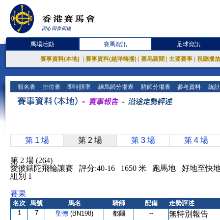
馬場活動
賽馬資訊
足球資訊
賽事資料(本地)
|
賽事資料(越洋轉播)
|
賽馬新聞
|
主要賽事
|
視聽播
報名表
排位表
即時賠率
練馬師分場表
騎師分場表
參考資料
統計
第 1 場
第 2 場
第 3 場
第 4 場
第 2 場 (264)
愛彼錶陀飛輪讓賽 評分:40-16 1650 米 跑馬地 好地至快
組別 1
賽果
名次
馬號
馬名
騎師
配備
走勢評述
1
7
--
聖德
(BN198)
都爾
無特別報告