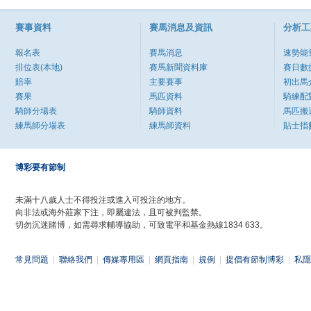
賽事資料
賽馬消息及資訊
分析工
報名表
賽馬消息
速勢能
排位表(本地)
賽馬新聞資料庫
賽日數
賠率
主要賽事
初出馬
賽果
馬匹資料
騎練配
騎師分場表
騎師資料
馬匹搬
練馬師分場表
練馬師資料
貼士指
博彩要有節制
未滿十八歲人士不得投注或進入可投注的地方。
向非法或海外莊家下注，即屬違法，且可被判監禁。
切勿沉迷賭博，如需尋求輔導協助，可致電平和基金熱線1834 633。
常見問題
|
聯絡我們
|
傳媒專用區
|
網頁指南
|
規例
|
提倡有節制博彩
|
私隱