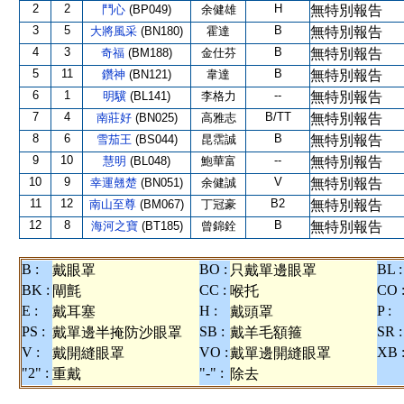
2
2
H
鬥心
(BP049)
余健雄
無特別報告
3
5
B
大將風采
(BN180)
霍達
無特別報告
4
3
B
奇福
(BM188)
金仕芬
無特別報告
5
11
B
鑽神
(BN121)
韋達
無特別報告
6
1
--
明驥
(BL141)
李格力
無特別報告
7
4
B/TT
南莊好
(BN025)
高雅志
無特別報告
8
6
B
雪茄王
(BS044)
昆霑誠
無特別報告
9
10
--
慧明
(BL048)
鮑華富
無特別報告
10
9
V
幸運翹楚
(BN051)
余健誠
無特別報告
11
12
B2
南山至尊
(BM067)
丁冠豪
無特別報告
12
8
B
海河之寶
(BT185)
曾錦銓
無特別報告
B :
BO :
BL :
戴眼罩
只戴單邊眼罩
BK :
CC :
CO 
閘氈
喉托
E :
H :
P :
戴耳塞
戴頭罩
PS :
SB :
SR :
戴單邊半掩防沙眼罩
戴羊毛額箍
V :
VO :
XB 
戴開縫眼罩
戴單邊開縫眼罩
"2" :
"-" :
重戴
除去