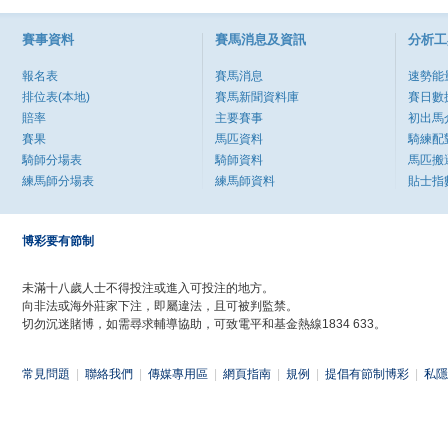
賽事資料
賽馬消息及資訊
分析工
報名表
賽馬消息
速勢能
排位表(本地)
賽馬新聞資料庫
賽日數
賠率
主要賽事
初出馬
賽果
馬匹資料
騎練配
騎師分場表
騎師資料
馬匹搬
練馬師分場表
練馬師資料
貼士指
博彩要有節制
未滿十八歲人士不得投注或進入可投注的地方。
向非法或海外莊家下注，即屬違法，且可被判監禁。
切勿沉迷賭博，如需尋求輔導協助，可致電平和基金熱線1834 633。
常見問題
|
聯絡我們
|
傳媒專用區
|
網頁指南
|
規例
|
提倡有節制博彩
|
私隱