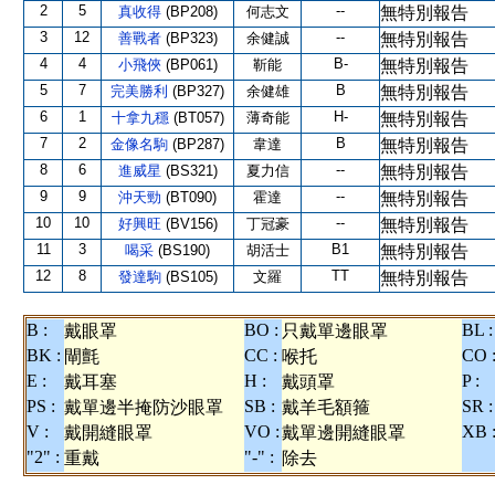
2
5
--
真收得
(BP208)
何志文
無特別報告
3
12
--
善戰者
(BP323)
余健誠
無特別報告
4
4
B-
小飛俠
(BP061)
靳能
無特別報告
5
7
B
完美勝利
(BP327)
余健雄
無特別報告
6
1
H-
十拿九穩
(BT057)
薄奇能
無特別報告
7
2
B
金像名駒
(BP287)
韋達
無特別報告
8
6
--
進威星
(BS321)
夏力信
無特別報告
9
9
--
沖天勁
(BT090)
霍達
無特別報告
10
10
--
好興旺
(BV156)
丁冠豪
無特別報告
11
3
B1
喝采
(BS190)
胡活士
無特別報告
12
8
TT
發達駒
(BS105)
文羅
無特別報告
B :
BO :
BL :
戴眼罩
只戴單邊眼罩
BK :
CC :
CO 
閘氈
喉托
E :
H :
P :
戴耳塞
戴頭罩
PS :
SB :
SR :
戴單邊半掩防沙眼罩
戴羊毛額箍
V :
VO :
XB 
戴開縫眼罩
戴單邊開縫眼罩
"2" :
"-" :
重戴
除去