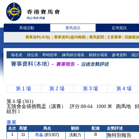
馬場活動
賽馬資訊
足球資訊
賽事資料(本地)
|
賽事資料(越洋轉播)
|
賽馬新聞
|
主要賽事
|
視聽播
報名表
排位表
即時賠率
練馬師分場表
騎師分場表
參考資料
統計
第 1 場
第 2 場
第 3 場
第 4 場
第 6 場 (361)
五陵會金禧挑戰盃（讓賽） 評分:88-64 1000 米 跑馬地
組別 1
賽果
名次
馬號
馬名
騎師
配備
走勢評述
1
11
B
尊贏
(BS307)
冼毅力
無特別報告