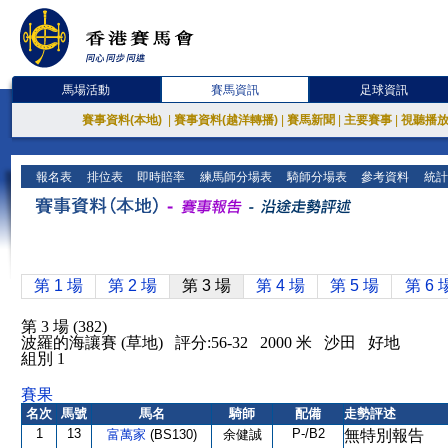
馬場活動
賽馬資訊
足球資訊
賽事資料(本地)
|
賽事資料(越洋轉播)
|
賽馬新聞
|
主要賽事
|
視聽播
報名表
排位表
即時賠率
練馬師分場表
騎師分場表
參考資料
統計
第 1 場
第 2 場
第 3 場
第 4 場
第 5 場
第 6 
第 3 場 (382)
波羅的海讓賽 (草地) 評分:56-32 2000 米 沙田 好地
組別 1
賽果
名次
馬號
馬名
騎師
配備
走勢評述
1
13
P-/B2
富萬家
(BS130)
余健誠
無特別報告