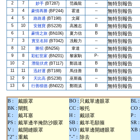
2
7
--
妙手
(BT287)
范義龍
無特別報告
3
4
--
豪情再勝
(BP244)
霍達
無特別報告
4
5
--
路路通
(BT198)
文羅
無特別報告
5
10
B
安翹寶
(BS228)
高雅志
無特別報告
6
1
B
豪情之旅
(BN106)
夏力信
無特別報告
7
3
--
實至名歸
(BT042)
冼毅力
無特別報告
8
12
--
勝招
(BN256)
韋達
無特別報告
9
8
P-
彩虹世家
(BN201)
黎家駒
無特別報告
10
2
B
潛龍伏虎
(BT117)
鄭昌達
無特別報告
11
11
B
迅好運
(BT188)
馬佳善
無特別報告
12
9
--
天比高
(BS238)
巫斯義
無特別報告
13
6
B
行善積德
(BN022)
鄭雨滇
無特別報告
B :
BO :
BL :
戴眼罩
只戴單邊眼罩
BK :
CC :
CO 
閘氈
喉托
E :
H :
P :
戴耳塞
戴頭罩
PS :
SB :
SR :
戴單邊半掩防沙眼罩
戴羊毛額箍
V :
VO :
XB 
戴開縫眼罩
戴單邊開縫眼罩
"2" :
"-" :
重戴
除去