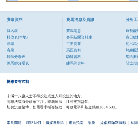
賽事資料
賽馬消息及資訊
分析工
報名表
賽馬消息
速勢能
排位表(本地)
賽馬新聞資料庫
賽日數
賠率
主要賽事
初出馬
賽果
馬匹資料
騎練配
騎師分場表
騎師資料
馬匹搬
練馬師分場表
練馬師資料
貼士指
博彩要有節制
未滿十八歲人士不得投注或進入可投注的地方。
向非法或海外莊家下注，即屬違法，且可被判監禁。
切勿沉迷賭博，如需尋求輔導協助，可致電平和基金熱線1834 633。
常見問題
|
聯絡我們
|
傳媒專用區
|
網頁指南
|
規例
|
提倡有節制博彩
|
私隱