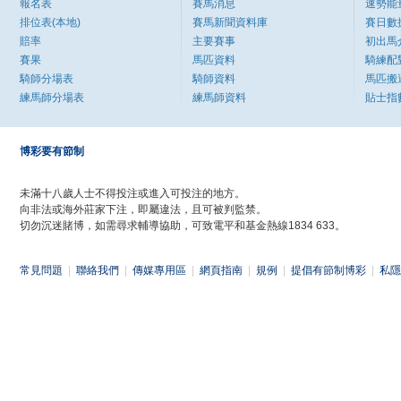
報名表
賽馬消息
速勢能
排位表(本地)
賽馬新聞資料庫
賽日數
賠率
主要賽事
初出馬
賽果
馬匹資料
騎練配
騎師分場表
騎師資料
馬匹搬
練馬師分場表
練馬師資料
貼士指
博彩要有節制
未滿十八歲人士不得投注或進入可投注的地方。
向非法或海外莊家下注，即屬違法，且可被判監禁。
切勿沉迷賭博，如需尋求輔導協助，可致電平和基金熱線1834 633。
常見問題
|
聯絡我們
|
傳媒專用區
|
網頁指南
|
規例
|
提倡有節制博彩
|
私隱