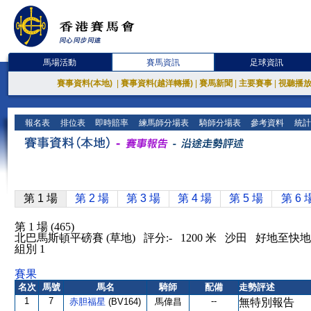
馬場活動
賽馬資訊
足球資訊
賽事資料(本地)
|
賽事資料(越洋轉播)
|
賽馬新聞
|
主要賽事
|
視聽播
報名表
排位表
即時賠率
練馬師分場表
騎師分場表
參考資料
統計
第 1 場
第 2 場
第 3 場
第 4 場
第 5 場
第 6 
第 1 場 (465)
北巴馬斯頓平磅賽 (草地) 評分:- 1200 米 沙田 好地至快地
組別 1
賽果
名次
馬號
馬名
騎師
配備
走勢評述
1
7
--
赤胆福星
(BV164)
馬偉昌
無特別報告