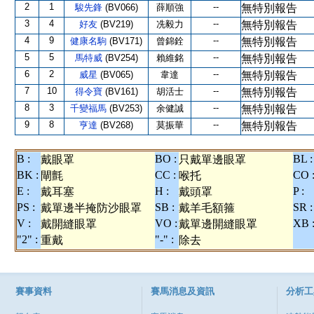
2
1
--
駿先鋒
(BV066)
薛順強
無特別報告
3
4
--
好友
(BV219)
冼毅力
無特別報告
4
9
--
健康名駒
(BV171)
曾錦銓
無特別報告
5
5
--
馬特威
(BV254)
賴維銘
無特別報告
6
2
--
威星
(BV065)
韋達
無特別報告
7
10
--
得令寶
(BV161)
胡活士
無特別報告
8
3
--
千變福馬
(BV253)
余健誠
無特別報告
9
8
--
亨達
(BV268)
莫振華
無特別報告
B :
BO :
BL :
戴眼罩
只戴單邊眼罩
BK :
CC :
CO 
閘氈
喉托
E :
H :
P :
戴耳塞
戴頭罩
PS :
SB :
SR :
戴單邊半掩防沙眼罩
戴羊毛額箍
V :
VO :
XB 
戴開縫眼罩
戴單邊開縫眼罩
"2" :
"-" :
重戴
除去
賽事資料
賽馬消息及資訊
分析工