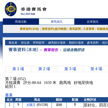
馬場活動
賽馬資訊
足球資訊
賽事資料(本地)
|
賽事資料(越洋轉播)
|
賽馬新聞
|
主要賽事
|
視聽播
報名表
排位表
即時賠率
練馬師分場表
騎師分場表
參考資料
統計
第 1 場
第 2 場
第 3 場
第 4 場
第 7 場 (052)
月桂讓賽 評分:88-64 1650 米 跑馬地 好地至快地
組別 1
賽果
名次
馬號
馬名
騎師
配備
走勢評述
1
9
B
太陽王
(BV238)
易根
居好位。四百