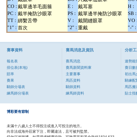
CO :
E :
H :
戴單邊羊毛面箍
戴耳塞
PC :
PS :
SB :
戴半掩防沙眼罩
戴單邊半掩防沙眼罩
TT :
V :
VO 
綁繫舌帶
戴開縫眼罩
"1" :
"2" :
"-" :
首次
重戴
賽事資料
賽馬消息及資訊
分析工
報名表
賽馬消息
速勢能
排位表(本地)
賽馬新聞資料庫
賽日數
賠率
主要賽事
初出馬
賽果
馬匹資料
騎練配
騎師分場表
騎師資料
馬匹搬
練馬師分場表
練馬師資料
貼士指
博彩要有節制
未滿十八歲人士不得投注或進入可投注的地方。
向非法或海外莊家下注，即屬違法，且可被判監禁。