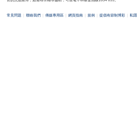
切勿沉迷賭博，如需尋求輔導協助，可致電平和基金熱線1834 633。
常見問題
|
聯絡我們
|
傳媒專用區
|
網頁指南
|
規例
|
提倡有節制博彩
|
私隱