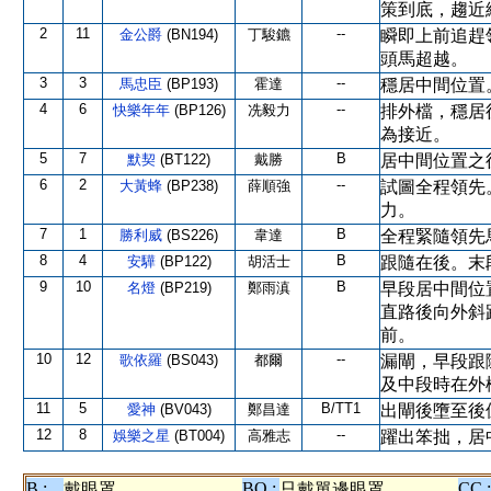
策到底，趨近
2
11
--
金公爵
(BN194)
丁駿鑣
瞬即上前追趕
頭馬超越。
3
3
--
馬忠臣
(BP193)
霍達
穩居中間位置
4
6
--
快樂年年
(BP126)
冼毅力
排外檔，穩居
為接近。
5
7
B
默契
(BT122)
戴勝
居中間位置之
6
2
--
大黃蜂
(BP238)
薛順強
試圖全程領先
力。
7
1
B
勝利威
(BS226)
韋達
全程緊隨領先
8
4
B
安驊
(BP122)
胡活士
跟隨在後。末
9
10
B
名燈
(BP219)
鄭雨滇
早段居中間位
直路後向外斜
前。
10
12
--
歌依羅
(BS043)
都爾
漏閘，早段跟
及中段時在外
11
5
B/TT1
愛神
(BV043)
鄭昌達
出閘後墮至後
12
8
--
娛樂之星
(BT004)
高雅志
躍出笨拙，居
B :
BO :
CC :
戴眼罩
只戴單邊眼罩