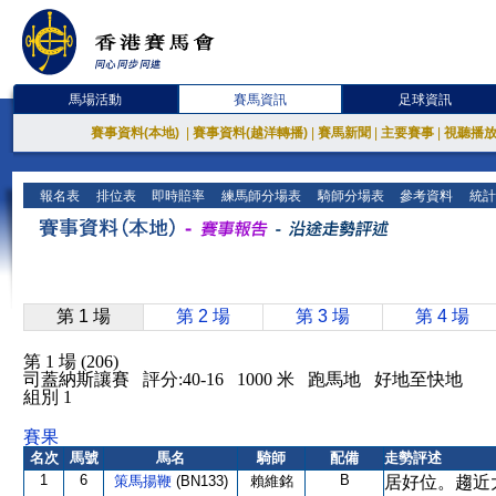
馬場活動
賽馬資訊
足球資訊
賽事資料(本地)
|
賽事資料(越洋轉播)
|
賽馬新聞
|
主要賽事
|
視聽播
報名表
排位表
即時賠率
練馬師分場表
騎師分場表
參考資料
統計
第 1 場
第 2 場
第 3 場
第 4 場
第 1 場 (206)
司蓋納斯讓賽 評分:40-16 1000 米 跑馬地 好地至快地
組別 1
賽果
名次
馬號
馬名
騎師
配備
走勢評述
1
6
B
策馬揚鞭
(BN133)
賴維銘
居好位。趨近