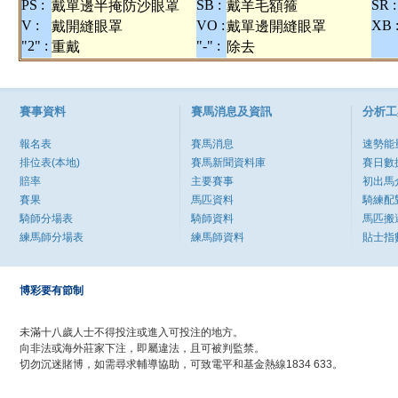
PS :
SB :
SR :
戴單邊半掩防沙眼罩
戴羊毛額箍
V :
VO :
XB 
戴開縫眼罩
戴單邊開縫眼罩
"2" :
"-" :
重戴
除去
賽事資料
賽馬消息及資訊
分析工
報名表
賽馬消息
速勢能
排位表(本地)
賽馬新聞資料庫
賽日數
賠率
主要賽事
初出馬
賽果
馬匹資料
騎練配
騎師分場表
騎師資料
馬匹搬
練馬師分場表
練馬師資料
貼士指
博彩要有節制
未滿十八歲人士不得投注或進入可投注的地方。
向非法或海外莊家下注，即屬違法，且可被判監禁。
切勿沉迷賭博，如需尋求輔導協助，可致電平和基金熱線1834 633。