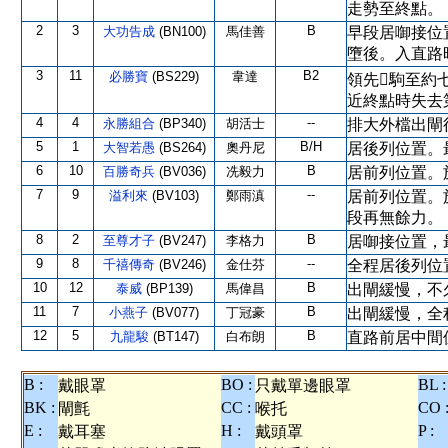
走勢至終點。
2
3
B
大功告成
(BN100)
馬佳善
早段居啣接位
墮後。入直路
3
11
B2
必勝寶
(BS229)
韋達
領先駒至約
近終點時失去
4
4
--
永勝組合
(BP340)
胡活士
排大外檔出閘
5
1
B/H
大智若愚
(BS264)
奧丹尼
居後列位置。
6
10
B
百勝奇兵
(BV036)
冼毅力
居前列位置。
7
9
--
溢利來
(BV103)
鄭雨滇
居前列位置。
段再無餘力。
8
2
B
至尊才子
(BV247)
李格力
居啣接位置，
9
8
--
千禧傳奇
(BV246)
金仕芬
全程居後列位
10
12
B
泰威
(BP139)
馬偉昌
出閘緩慢，不
11
7
B
小燕子
(BV077)
丁冠豪
出閘緩慢，全
12
5
B
九龍駿
(BT147)
白布朗
直路前居中間
B :
BO :
BL :
戴眼罩
只戴單邊眼罩
BK :
CC :
CO 
閘氈
喉托
E :
H :
P :
戴耳塞
戴頭罩