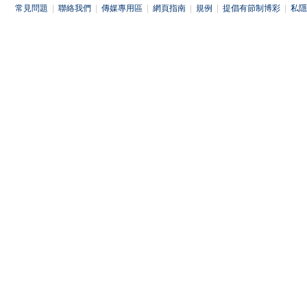
常見問題
|
聯絡我們
|
傳媒專用區
|
網頁指南
|
規例
|
提倡有節制博彩
|
私隱