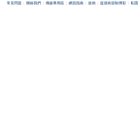
常見問題
|
聯絡我們
|
傳媒專用區
|
網頁指南
|
規例
|
提倡有節制博彩
|
私隱