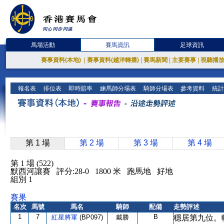
馬場活動
賽馬資訊
足球資訊
賽事資料(本地)
|
賽事資料(越洋轉播)
|
賽馬新聞
|
主要賽事
|
視聽播
報名表
排位表
即時賠率
練馬師分場表
騎師分場表
參考資料
統計
第 1 場
第 2 場
第 3 場
第 4 場
第 1 場 (522)
默西河讓賽 評分:28-0 1800 米 跑馬地 好地
組別 1
賽果
名次
馬號
馬名
騎師
配備
走勢評述
1
7
B
紅星將軍
(BP097)
戴勝
穩居第九位。