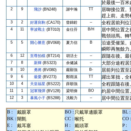
於最後一百米
2
9
TT
飛沙
(BN248)
謝中瀚
居啣接位置。
趕上前。走勢
3
2
--
好運良駒
(CA170)
曾錦銓
全程居前列位
4
11
B/H
寧波戰士
(BT010)
金仕芬
居中間位置之
戰領頭馬。轉
5
5
B
開心勝意
(BV068)
夏力信
沿途受催策。
瞬即再無餘力
6
12
--
至尊拍檔
(BT214)
胡活士
跟隨在後。最
7
8
--
新輝
(BS323)
余健誠
大部分途程居
8
10
B-
勇將
(BV080)
嚴顯強
居前列位置至
9
6
TT
最愛
(BV273)
鄭雨滇
躍出笨拙，全
10
4
--
天皇福星
(BS222)
薛順強
全程跟隨在後
11
1
BO
冠軍飛彈
(BV128)
梁明偉
約居中間位置
12
3
--
暴風小子
(BS288)
冼毅力
居中間位置至
B :
BO :
BL :
戴眼罩
只戴單邊眼罩
BK :
CC :
CO 
閘氈
喉托
E :
H :
P :
戴耳塞
戴頭罩