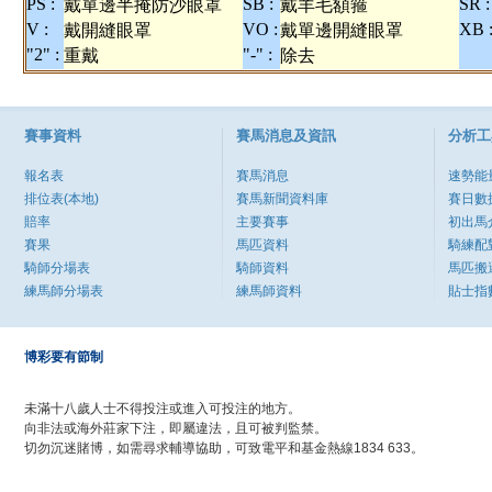
PS :
SB :
SR :
戴單邊半掩防沙眼罩
戴羊毛額箍
V :
VO :
XB 
戴開縫眼罩
戴單邊開縫眼罩
"2" :
"-" :
重戴
除去
賽事資料
賽馬消息及資訊
分析工
報名表
賽馬消息
速勢能
排位表(本地)
賽馬新聞資料庫
賽日數
賠率
主要賽事
初出馬
賽果
馬匹資料
騎練配
騎師分場表
騎師資料
馬匹搬
練馬師分場表
練馬師資料
貼士指
博彩要有節制
未滿十八歲人士不得投注或進入可投注的地方。
向非法或海外莊家下注，即屬違法，且可被判監禁。
切勿沉迷賭博，如需尋求輔導協助，可致電平和基金熱線1834 633。