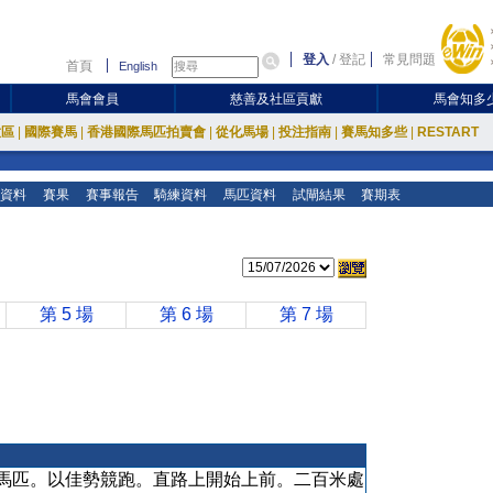
登入
/
登記
常見問題
首頁
English
馬會會員
慈善及社區貢獻
馬會知多
放區
|
國際賽馬
|
香港國際馬匹拍賣會
|
從化馬場
|
投注指南
|
賽馬知多些
|
RESTART
資料
賽果
賽事報告
騎練資料
馬匹資料
試閘結果
賽期表
第 5 場
第 6 場
第 7 場
馬匹。以佳勢競跑。直路上開始上前。二百米處