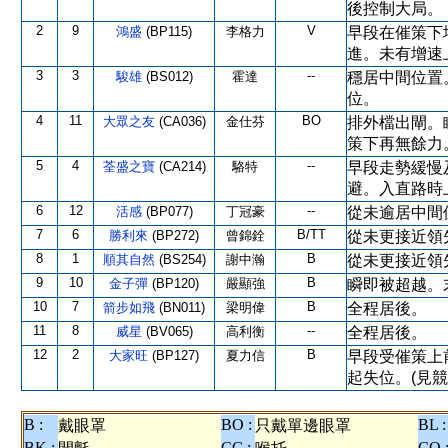
後控制大局。
2
9
V
鴻盛
(BP115)
李格力
早段在催策下
進。未有增速
3
3
--
駿雄
(BS012)
霍達
穩居中間位置
位。
4
11
BO
大眾之友
(CA036)
金仕芬
排外檔出閘。
策下再無餘力
5
4
--
荃盛之寶
(CA214)
駱特
早段走勢緩慢
避。入直路時
6
12
--
活感
(BP077)
丁冠豪
從未逾居中間
7
6
B/TT
勝利來
(BP272)
曾錦銓
從未更接近領
8
1
B
順其自然
(BS254)
謝中瀚
從未更接近領
9
10
B
金子彈
(BP120)
嚴顯強
瞬即被超越。
10
7
B
箭步如飛
(BN011)
梁明偉
全程居後。
11
8
--
威星
(BV065)
高利衡
全程居後。
12
2
B
大家旺
(BP127)
夏力信
早段受催策上
起失位。(見競
B :
BO :
BL :
戴眼罩
只戴單邊眼罩
BK :
CC :
CO 