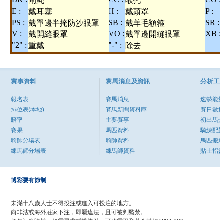
閘氈
喉托
E :
H :
P :
戴耳塞
戴頭罩
PS :
SB :
SR :
戴單邊半掩防沙眼罩
戴羊毛額箍
V :
VO :
XB 
戴開縫眼罩
戴單邊開縫眼罩
"2" :
"-" :
重戴
除去
賽事資料
賽馬消息及資訊
分析工
報名表
賽馬消息
速勢能
排位表(本地)
賽馬新聞資料庫
賽日數
賠率
主要賽事
初出馬
賽果
馬匹資料
騎練配
騎師分場表
騎師資料
馬匹搬
練馬師分場表
練馬師資料
貼士指
博彩要有節制
未滿十八歲人士不得投注或進入可投注的地方。
向非法或海外莊家下注，即屬違法，且可被判監禁。