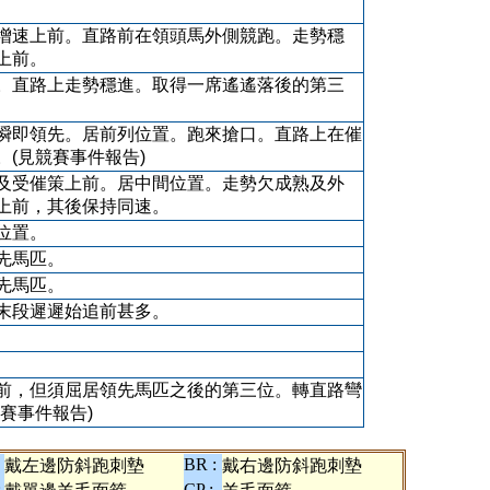
增速上前。直路前在領頭馬外側競跑。走勢穩
上前。
。直路上走勢穩進。取得一席遙遙落後的第三
瞬即領先。居前列位置。跑來搶口。直路上在催
。(見競賽事件報告)
及受催策上前。居中間位置。走勢欠成熟及外
上前，其後保持同速。
位置。
先馬匹。
先馬匹。
末段遲遲始追前甚多。
前，但須屈居領先馬匹之後的第三位。轉直路彎
賽事件報告)
BR :
戴左邊防斜跑刺墊
戴右邊防斜跑刺墊
:
CP :