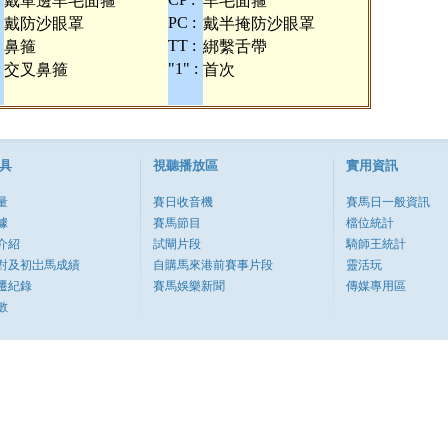
戴單邊羊毛面箍
羊毛面箍
PC :
戴防沙眼罩
戴半掩防沙眼罩
TT :
鼻箍
綁繫舌帶
:
"1" :
交叉鼻箍
首次
具
視聽播放區
實用資訊
量
賽日收音機
賽馬日一般資訊
據
賽馬節目
檔位統計
介紹
試閘片段
騎師王統計
對及初岀馬成績
自購馬來港前賽事片段
靈活玩
遷紀錄
賽馬娛樂新聞
傳媒專用區
數