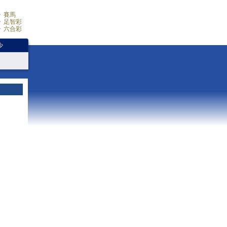
賽馬
足智彩
六合彩
少