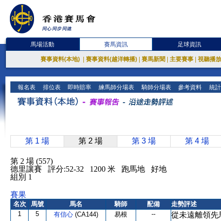
馬場活動
賽馬資訊
足球資訊
賽事資料(本地)
|
賽事資料(越洋轉播)
|
賽馬新聞
|
主要賽事
|
視聽播
報名表
排位表
即時賠率
練馬師分場表
騎師分場表
參考資料
統計
第 1 場
第 2 場
第 3 場
第 4 場
第 2 場 (557)
德里讓賽 評分:52-32 1200 米 跑馬地 好地
組別 1
賽果
名次
馬號
馬名
騎師
配備
走勢評述
1
5
--
有信心
(CA144)
易根
從未遠離領先