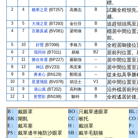
標。
2
4
B
糖果之星
(BT257)
高雅志
試圖全程領先
越。
3
5
B
大埔之星
(BT293)
金仕芬
追趕領頭馬至
4
7
B
百勝真威
(BV081)
梁明偉
穩居中間位置
前。
5
10
B
好聲
(BT099)
李格力
全程居啣接位
6
2
B2
我同你
(BT011)
易根
居前列位置。
7
11
--
勝在有運
(BP227)
嚴顯強
居中間位置至
8
12
--
神話
(BV233)
馬安東
居中間位置至
9
8
--
勇者心
(BN129)
鄭雨滇
從未似具爭勝
10
3
V1
星運飛龍
(BV078)
胡活士
居中間位置至
11
9
B
過山風
(BT202)
高利衡
沿外檔居前列
12
1
B
更豐彩
(BN199)
駱特
全程遙居於後
B :
BO :
BL :
戴眼罩
只戴單邊眼罩
BK :
CC :
CO 
閘氈
喉托
E :
H :
P :
戴耳塞
戴頭罩
PS :
SB :
SR :
戴單邊半掩防沙眼罩
戴羊毛額箍