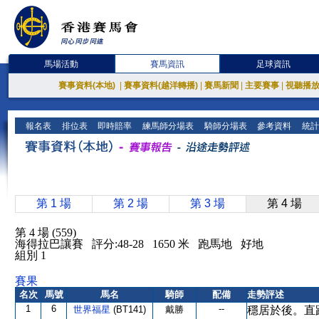
馬場活動
賽馬資訊
足球資訊
賽事資料(本地)
|
賽事資料(越洋轉播)
|
賽馬新聞
|
主要賽事
|
視聽播
報名表
排位表
即時賠率
練馬師分場表
騎師分場表
參考資料
統計
第 1 場
第 2 場
第 3 場
第 4 場
第 4 場 (559)
海得拉巴讓賽 評分:48-28 1650 米 跑馬地 好地
組別 1
賽果
名次
馬號
馬名
騎師
配備
走勢評述
1
6
--
世界福星
(BT141)
戴勝
穩居於後。直