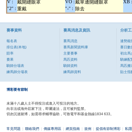
V :
VO :
XB 
戴開縫眼罩
戴單邊開縫眼罩
"2" :
"-" :
重戴
除去
賽事資料
賽馬消息及資訊
分析工
報名表
賽馬消息
速勢能
排位表(本地)
賽馬新聞資料庫
賽日數
賠率
主要賽事
初出馬
賽果
馬匹資料
騎練配
騎師分場表
騎師資料
馬匹搬
練馬師分場表
練馬師資料
貼士指
博彩要有節制
未滿十八歲人士不得投注或進入可投注的地方。
向非法或海外莊家下注，即屬違法，且可被判監禁。
切勿沉迷賭博，如需尋求輔導協助，可致電平和基金熱線1834 633。
常見問題
|
聯絡我們
|
傳媒專用區
|
網頁指南
|
規例
|
提倡有節制博彩
|
私隱