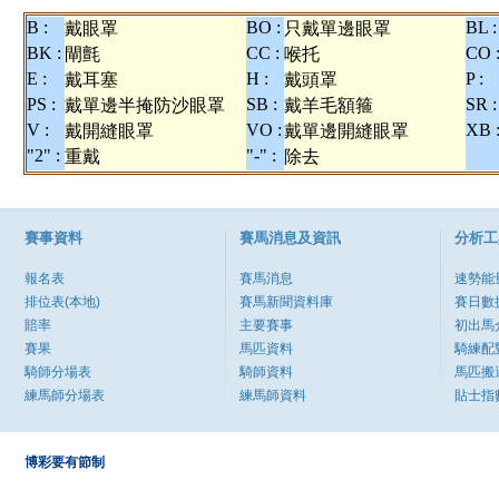
B :
BO :
BL :
戴眼罩
只戴單邊眼罩
BK :
CC :
CO 
閘氈
喉托
E :
H :
P :
戴耳塞
戴頭罩
PS :
SB :
SR :
戴單邊半掩防沙眼罩
戴羊毛額箍
V :
VO :
XB 
戴開縫眼罩
戴單邊開縫眼罩
"2" :
"-" :
重戴
除去
賽事資料
賽馬消息及資訊
分析工
報名表
賽馬消息
速勢能
排位表(本地)
賽馬新聞資料庫
賽日數
賠率
主要賽事
初出馬
賽果
馬匹資料
騎練配
騎師分場表
騎師資料
馬匹搬
練馬師分場表
練馬師資料
貼士指
博彩要有節制