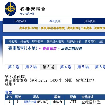
馬場活動
賽馬資訊
足球資訊
賽事資料(本地)
|
賽事資料(越洋轉播)
|
賽馬新聞
|
主要賽事
|
視聽播
報名表
排位表
即時賠率
練馬師分場表
騎師分場表
參考資料
統計
第 1 場
第 2 場
第 3 場
第 4 場
第 5 場
第 6 
第 3 場 (643)
商企電貿讓賽 評分:52-32 1400 米 沙田 黏地至軟地
組別 1
賽果
名次
馬號
馬名
騎師
配備
走勢評述
1
8
V/TT
陽明光輝
(BV162)
李格力
全程居好位。