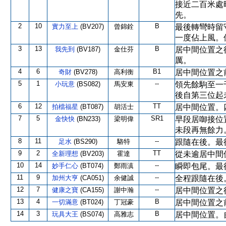
接近二百米處
先。
2
10
B
實力至上
(BV207)
曾錦銓
最後轉彎時留
一度佔上風。
3
13
B
我先到
(BV187)
金仕芬
居中間位置之
厲。
4
6
B1
奇財
(BV278)
高利衡
居中間位置之
5
1
--
小玩意
(BS082)
馬安東
領先餘駒至一
後自第三位起
6
12
TT
拍檔福星
(BT087)
胡活士
居中間位置。
7
5
SR1
金快快
(BN233)
梁明偉
早段居啣接位
未段再無餘力
8
11
--
足水
(BS290)
駱特
跟隨在後。最
9
2
TT
全新理想
(BV203)
霍達
從未逾居中間
10
14
--
妙手仁心
(BT074)
鄭雨滇
瞬即包尾。最
11
9
--
加州大亨
(CA051)
余健誠
全程跟隨在後
12
7
--
健康之寶
(CA155)
謝中瀚
居中間位置之
13
4
B
一切滿意
(BT024)
丁冠豪
居中間位置之
14
3
B
玩具大王
(BS074)
高雅志
居中間位置。