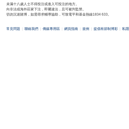
未滿十八歲人士不得投注或進入可投注的地方。
向非法或海外莊家下注，即屬違法，且可被判監禁。
切勿沉迷賭博，如需尋求輔導協助，可致電平和基金熱線1834 633。
常見問題
|
聯絡我們
|
傳媒專用區
|
網頁指南
|
規例
|
提倡有節制博彩
|
私隱