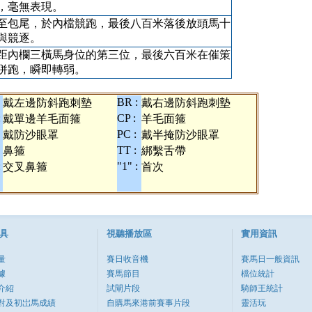
，毫無表現。
至包尾，於內檔競跑，最後八百米落後放頭馬十
與競逐。
距內欄三橫馬身位的第三位，最後六百米在催策
併跑，瞬即轉弱。
BR :
戴左邊防斜跑刺墊
戴右邊防斜跑刺墊
:
CP :
戴單邊羊毛面箍
羊毛面箍
PC :
戴防沙眼罩
戴半掩防沙眼罩
TT :
鼻箍
綁繫舌帶
:
"1" :
交叉鼻箍
首次
具
視聽播放區
實用資訊
量
賽日收音機
賽馬日一般資訊
據
賽馬節目
檔位統計
介紹
試閘片段
騎師王統計
對及初岀馬成績
自購馬來港前賽事片段
靈活玩