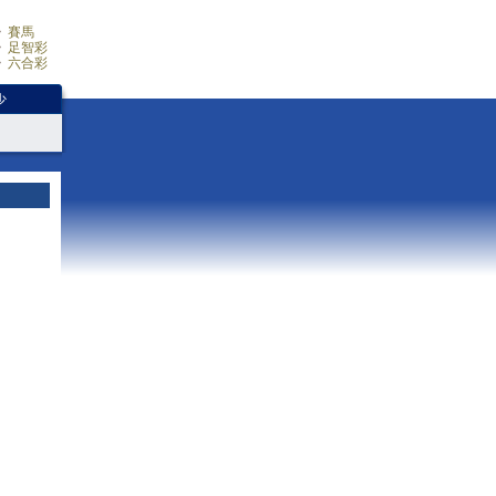
賽馬
足智彩
六合彩
少