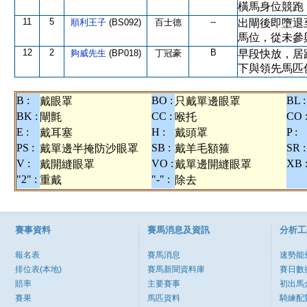
橫馬身位競跑
11
5
--
順利王子
(BS092)
百士德
出閘後即墮退
馬位，從未參
12
2
B
夠威先生
(BP018)
丁冠豪
早段快放，居
下與領先馬匹
B :
BO :
BL :
戴眼罩
只戴單邊眼罩
BK :
CC :
CO 
閘氈
喉托
E :
H :
P :
戴耳塞
戴頭罩
PS :
SB :
SR :
戴單邊半掩防沙眼罩
戴羊毛額箍
V :
VO :
XB 
戴開縫眼罩
戴單邊開縫眼罩
"2" :
"-" :
重戴
除去
賽事資料
賽馬消息及資訊
分析工
報名表
賽馬消息
速勢能
排位表(本地)
賽馬新聞資料庫
賽日數
賠率
主要賽事
初出馬
賽果
馬匹資料
騎練配