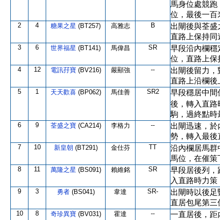
馬身位處競跑
位，最後一百
2
4
B
糖果之星
(BT257)
高雅志
出閘後與荃盛
直路上保持同
3
6
SR
世界福星
(BT141)
馬偉昌
早段沿內欄穩
位，直路上保
4
12
--
電訊孖寶
(BV216)
嚴顯強
出閘後留力，
直路上沿欄後
5
1
SR2
天天歡喜
(BP062)
馬佳善
早段穩居中間
後，轉入直路
駒，過終點時
6
9
--
荃盛之寶
(CA214)
李格力
出閘迅速，於
勢，轉入最後
7
10
TT
新皇朝
(BT291)
金仕芬
沿內欄居馬群
馬位，在催策
8
11
SR
萬隆之星
(BS091)
賴維銘
早段居後列，
入直路時力策
9
3
SR-
勇者
(BS041)
韋達
出閘時以後足
直居包尾第三
10
8
--
奇珍異寶
(BV031)
霍達
一直居後，距