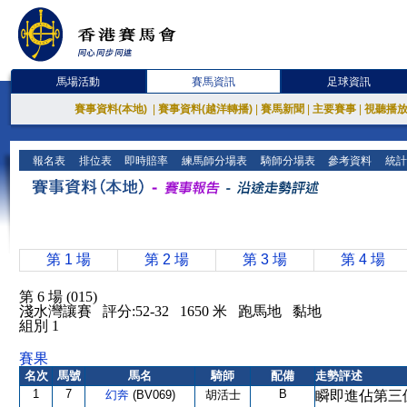
馬場活動
賽馬資訊
足球資訊
賽事資料(本地)
|
賽事資料(越洋轉播)
|
賽馬新聞
|
主要賽事
|
視聽播
報名表
排位表
即時賠率
練馬師分場表
騎師分場表
參考資料
統計
第 1 場
第 2 場
第 3 場
第 4 場
第 6 場 (015)
淺水灣讓賽 評分:52-32 1650 米 跑馬地 黏地
組別 1
賽果
名次
馬號
馬名
騎師
配備
走勢評述
1
7
B
幻奔
(BV069)
胡活士
瞬即進佔第三