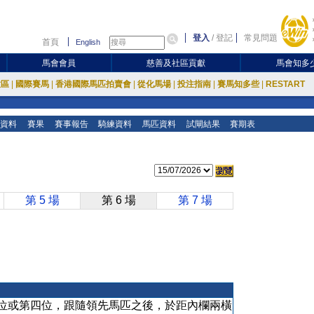
登入
/
登記
常見問題
首頁
English
馬會會員
慈善及社區貢獻
馬會知多
放區
|
國際賽馬
|
香港國際馬匹拍賣會
|
從化馬場
|
投注指南
|
賽馬知多些
|
RESTART
資料
賽果
賽事報告
騎練資料
馬匹資料
試閘結果
賽期表
第 5 場
第 6 場
第 7 場
位或第四位，跟隨領先馬匹之後，於距內欄兩橫