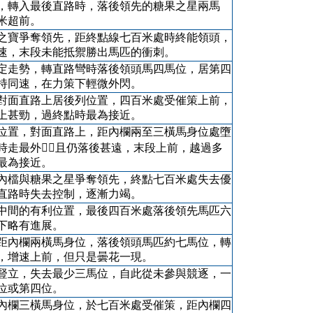
，轉入最後直路時，落後領先的糖果之星兩馬
米超前。
之寶爭奪領先，距終點線七百米處時終能領頭，
速，末段未能抵禦勝出馬匹的衝刺。
定走勢，轉直路彎時落後領頭馬四馬位，居第四
持同速，在力策下輕微外閃。
對面直路上居後列位置，四百米處受催策上前，
上甚勁，過終點時最為接近。
位置，對面直路上，距內欄兩至三橫馬身位處墮
時走最外，且仍落後甚遠，末段上前，越過多
最為接近。
內檔與糖果之星爭奪領先，終點七百米處失去優
直路時失去控制，逐漸力竭。
中間的有利位置，最後四百米處落後領先馬匹六
下略有進展。
距內欄兩橫馬身位，落後領頭馬匹約七馬位，轉
，增速上前，但只是曇花一現。
豎立，失去最少三馬位，自此從未參與競逐，一
位或第四位。
內欄三橫馬身位，於七百米處受催策，距內欄四